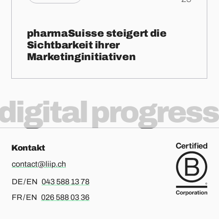
pharmaSuisse steigert die
Sichtbarkeit ihrer
Marketinginitiativen
digital progress
Kontakt
contact@liip.ch
Für Deutsch oder Englisch, bitte anrufen
DE / EN
043 588 13 78
Für Französisch oder Englisch, bitte anrufen
FR / EN
026 588 03 36