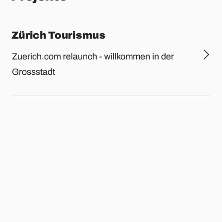
Zürich Tourismus
Zuerich.com relaunch - willkommen in der
Grossstadt
Zoo
Das digitale Zooerlebnis mit Online-Ticket
und einer interaktiven App