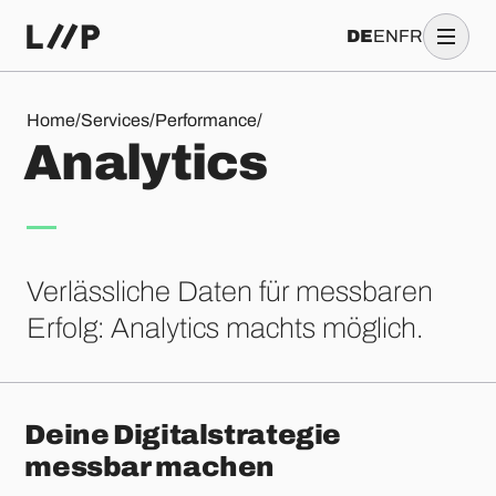
DE
EN
FR
Analytics
Home
/
Services
/
Performance
/
A
n
a
l
y
t
i
c
s
Verlässliche Daten für messbaren
Erfolg: Analytics machts möglich.
Deine Digitalstrategie
messbar machen