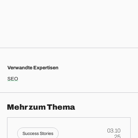
Verwandte Expertisen
SEO
Mehr zum Thema
03.10
Success Stories
.
25