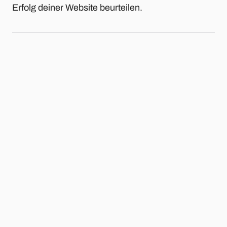
Erfolg deiner Website beurteilen.
Analyse-Audit
Lass uns deine Analytics- und Tag-Manager-
Installation überprüfen. Du bekommst von
uns konstruktives Feedback zu
Verbesserungsmöglichkeiten.
Beratung und Coaching zu Digital
Analytics