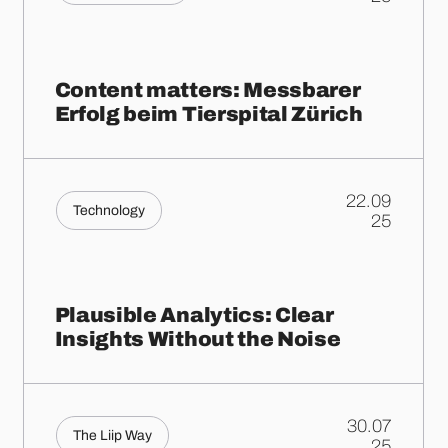
Content matters: Messbarer
Erfolg beim Tierspital Zürich
22.09
Technology
.
25
Plausible Analytics: Clear
Insights Without the Noise
30.07
The Liip Way
.
25