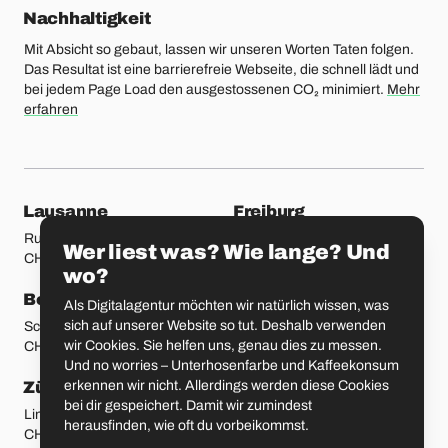
Nachhaltigkeit
Mit Absicht so gebaut, lassen wir unseren Worten Taten folgen.
Das Resultat ist eine barrierefreie Webseite, die schnell lädt und
bei jedem Page Load den ausgestossenen CO₂ minimiert.
Mehr
erfahren
unsere Standorte
Lausanne
Freiburg
Rue Etraz 4
Rue de la Banque 1
Wer liest was? Wie lange? Und
CH-1003 Lausanne
CH-1700 Freiburg
wo?
Bern
Basel
Als Digitalagentur möchten wir natürlich wissen, was
sich auf unserer Website so tut. Deshalb verwenden
Schmiedenplatz 5
Sattelgasse 4
wir Cookies. Sie helfen uns, genau dies zu messen.
CH-3011 Bern
CH-4051 Basel
Und no worries – Unterhosenfarbe und Kaffeekonsum
erkennen wir nicht. Allerdings werden diese Cookies
Zürich
St. Gallen
bei dir gespeichert. Damit wir zumindest
Limmatstrasse 183
Vadianstrasse 25A
herausfinden, wie oft du vorbeikommst.
CH-8005 Zürich
CH-9000 St. Gallen