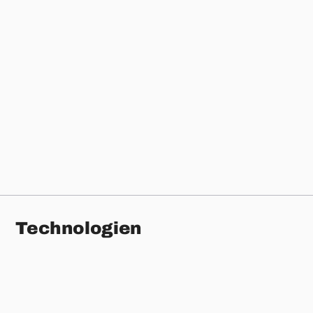
Die Online-Plattform Tooyoo
Werde für deine Liebsten zum Helden – auch
nach deren Tod
Datenportal opendata.swiss
Datenportal für Open Government Data in der
Schweiz
Technologien