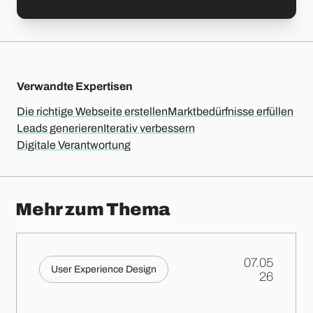
Verwandte Expertisen
Die richtige Webseite erstellen
Marktbedürfnisse erfüllen
Leads generieren
Iterativ verbessern
Digitale Verantwortung
Mehr zum Thema
07.05
User Experience Design
.
26