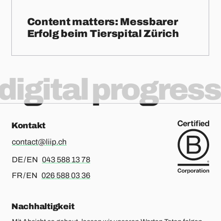
Content matters: Messbarer
Erfolg beim Tierspital Zürich
digital progress
Kontakt
contact@liip.ch
Für Deutsch oder Englisch, bitte anrufen
DE / EN
043 588 13 78
Für Französisch oder Englisch, bitte anrufen
FR / EN
026 588 03 36
Nachhaltigkeit