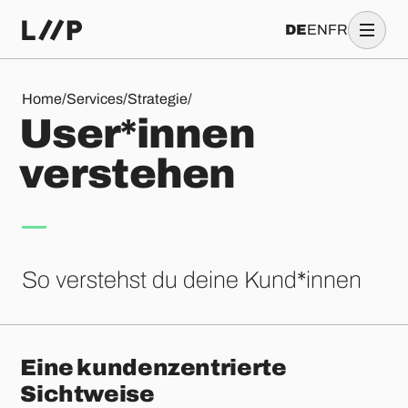
DE
EN
FR
User*innen verstehen
Home
/
Services
/
Strategie
/
U
s
e
r
*
i
n
n
e
n
v
e
r
s
t
e
h
e
n
So verstehst du deine Kund*innen
Eine kundenzentrierte
Sichtweise