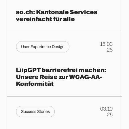
so.ch: Kantonale Services
vereinfacht für alle
16.03
User Experience Design
.
26
LiipGPT barrierefrei machen:
Unsere Reise zur WCAG-AA-
Konformität
03.10
Success Stories
.
25