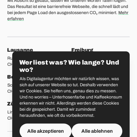
Mit Absicht so gebaut, lassen wir unseren Worten Taten folgen.
Das Resultat ist eine barrierefreie Webseite, die schnell lädt und
bei jedem Page Load den ausgestossenen CO₂ minimiert.
Mehr
erfahren
unsere Standorte
Lausanne
Freiburg
Rue Etraz 4
Rue de la Banque 1
Wer liest was? Wie lange? Und
CH-1003 Lausanne
CH-1700 Freiburg
wo?
Bern
Basel
Als Digitalagentur möchten wir natürlich wissen, was
sich auf unserer Website so tut. Deshalb verwenden
Schmiedenplatz 5
Sattelgasse 4
wir Cookies. Sie helfen uns, genau dies zu messen.
CH-3011 Bern
CH-4051 Basel
Und no worries – Unterhosenfarbe und Kaffeekonsum
erkennen wir nicht. Allerdings werden diese Cookies
Zürich
St. Gallen
bei dir gespeichert. Damit wir zumindest
Limmatstrasse 183
Vadianstrasse 25A
herausfinden, wie oft du vorbeikommst.
CH-8005 Zürich
CH-9000 St. Gallen
Alle akzeptieren
Alle ablehnen