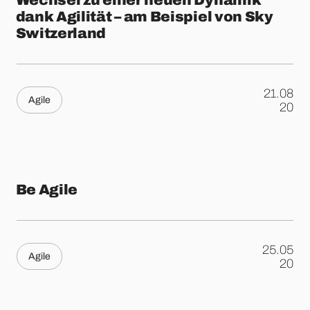
Wechsel zu einer neuen Dynamik
dank Agilität – am Beispiel von Sky
Switzerland
21.08
Agile
.
20
Be Agile
25.05
Agile
.
20