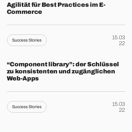
Agilität für Best Practices im E-
Commerce
15.03
Success Stories
.
22
“Component library”: der Schlüssel
zu konsistenten und zugänglichen
Web-Apps
15.03
Success Stories
.
22