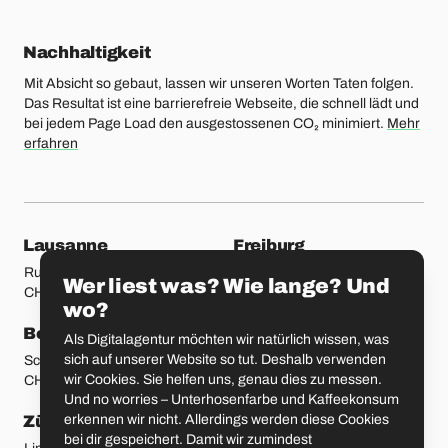
Nachhaltigkeit
Mit Absicht so gebaut, lassen wir unseren Worten Taten folgen.
Das Resultat ist eine barrierefreie Webseite, die schnell lädt und
bei jedem Page Load den ausgestossenen CO₂ minimiert.
Mehr
erfahren
unsere Standorte
Lausanne
Freiburg
Rue Etraz 4
Rue de la Banque 1
Wer liest was? Wie lange? Und
CH-1003 Lausanne
CH-1700 Freiburg
wo?
Bern
Basel
Als Digitalagentur möchten wir natürlich wissen, was
sich auf unserer Website so tut. Deshalb verwenden
Schmiedenplatz 5
Sattelgasse 4
wir Cookies. Sie helfen uns, genau dies zu messen.
CH-3011 Bern
CH-4051 Basel
Und no worries – Unterhosenfarbe und Kaffeekonsum
erkennen wir nicht. Allerdings werden diese Cookies
Zürich
St. Gallen
bei dir gespeichert. Damit wir zumindest