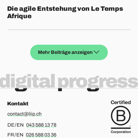
Die agile Entstehung von Le Temps
Afrique
Mehr Beiträge anzeigen
digital progress
Kontakt
contact@liip.ch
Für Deutsch oder Englisch, bitte anrufen
DE / EN
043 588 13 78
Für Französisch oder Englisch, bitte anrufen
FR / EN
026 588 03 36