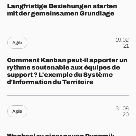
Langfristige Beziehungen starten
mit der gemeinsamen Grundlage
19.02
Agile
.
21
Comment Kanban peut-il apporter un
rythme soutenable aux équipes de
support ? L'exemple du Système
d'Information du Territoire
31.08
Agile
.
20