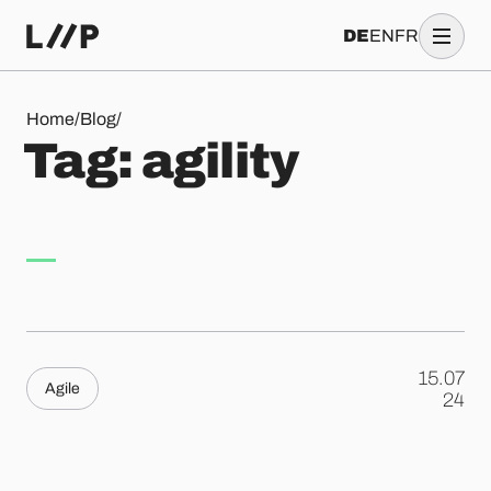
DE
EN
FR
Tag: agility
Home
/
Blog
/
T
a
g
:
a
g
i
l
i
t
y
15.07
Agile
.
24