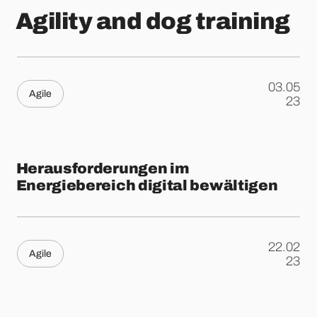
Agility and dog training
03.05
Agile
.
23
Herausforderungen im
Energiebereich digital bewältigen
22.02
Agile
.
23