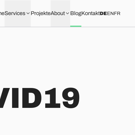
me
Services
Projekte
About
Blog
Kontakt
DE
EN
FR
VID19