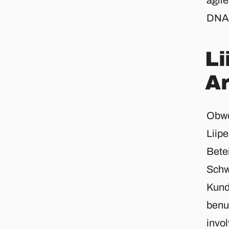
DNA 
Li
Ar
Obwo
Liipe
Betei
Schw
Kund
benut
invo