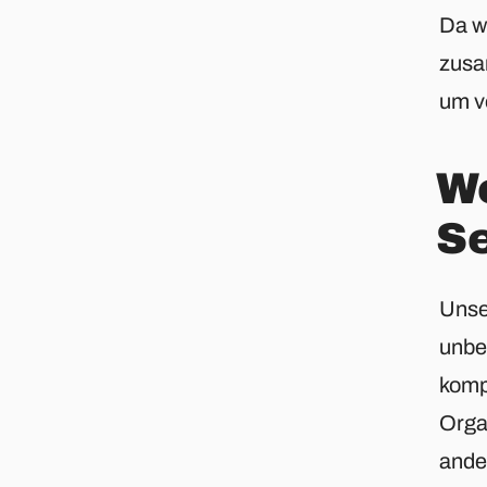
Da w
zusa
um v
We
S
Unser
unbe
komp
Orga
ande