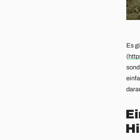
Es gi
(
http
sond
einf
darau
Ei
Hi