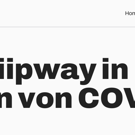
Ho
iipway in
n von CO