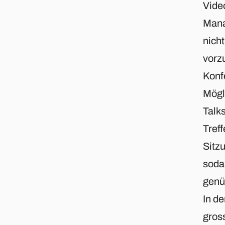
Video
Mana
nich
vorz
Konf
Mögl
Talks
Treff
Sitz
sodas
genü
In d
gross