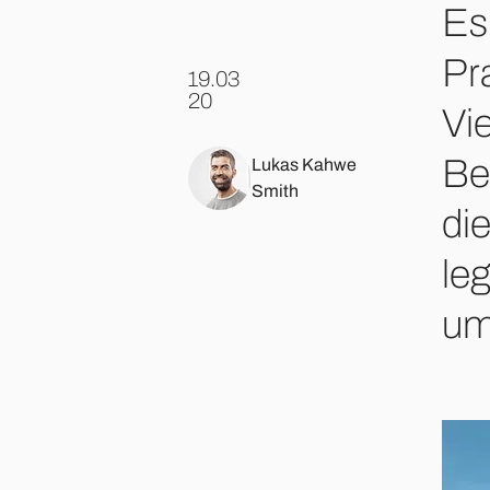
Es
Pr
19.03
.
20
Vi
Be
Lukas Kahwe
Smith
di
le
um