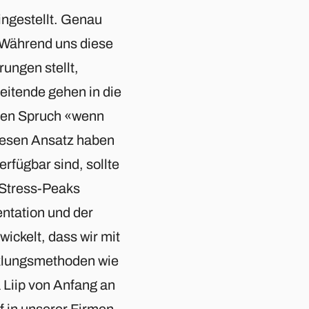
eingestellt. Genau
 Während uns diese
ungen stellt,
beitende gehen in die
 den Spruch «wenn
Diesen Ansatz haben
erfügbar sind, sollte
 Stress-Peaks
ntation und der
ickelt, dass wir mit
klungsmethoden wie
 Liip von Anfang an
f in unserer Firmen-