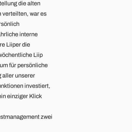
ellung die alten
verteilten, war es
rsönlich
hrliche interne
 Liiper die
wöchentliche Liip
aum für persönliche
 aller unserer
ktionen investiert,
in einziger Klick
elbstmanagement zwei