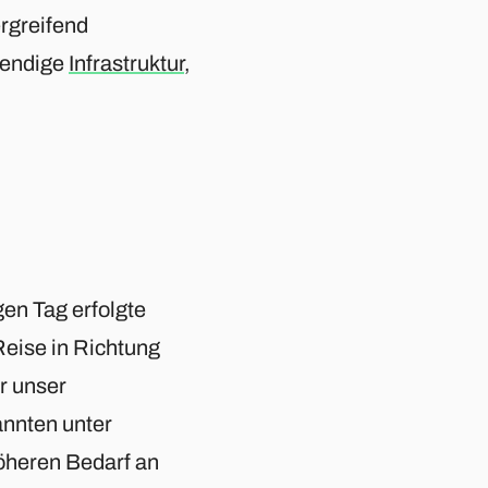
rgreifend
wendige
Infrastruktur
,
gen Tag erfolgte
Reise in Richtung
r unser
annten unter
öheren Bedarf an