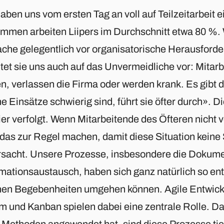
aben uns vom ersten Tag an voll auf Teilzeitarbeit 
mmen arbeiten Liipers im Durchschnitt etwa 80 %.
ache gelegentlich vor organisatorische Herausforder
tet sie uns auch auf das Unvermeidliche vor: Mitar
en, verlassen die Firma oder werden krank. Es gibt
e Einsätze schwierig sind, führt sie öfter durch». 
ier verfolgt. Wenn Mitarbeitende des Öfteren nicht v
das zur Regel machen, damit diese Situation keine
rsacht. Unsere Prozesse, insbesondere die Dokume
mationsaustausch, haben sich ganz natürlich so entw
hen Begebenheiten umgehen können. Agile Entwic
m und Kanban spielen dabei eine zentrale Rolle. Da
e Methoden angewendet hat, sind diese Prozesse tie