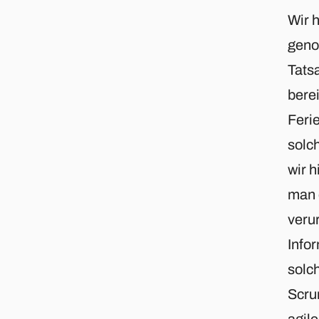
Wir h
geno
Tats
berei
Feri
solch
wir h
man 
veru
Infor
solc
Scru
agil