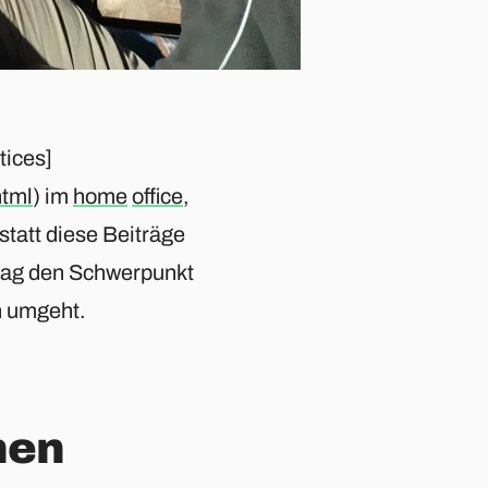
tices]
html
) im
home
office
,
statt diese Beiträge
trag den Schwerpunkt
n umgeht.
nen