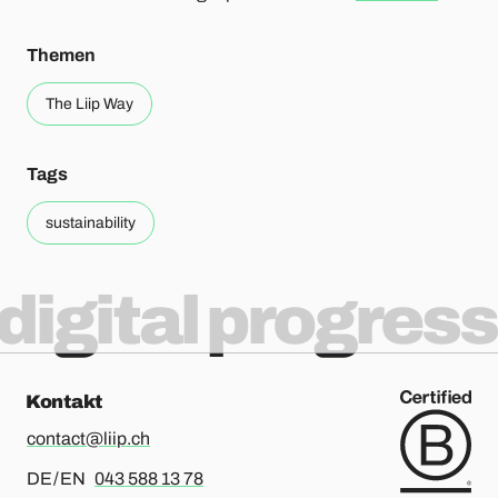
Themen
The Liip Way
Tags
sustainability
digital progress
Kontakt
contact@liip.ch
Für Deutsch oder Englisch, bitte anrufen
DE / EN
043 588 13 78