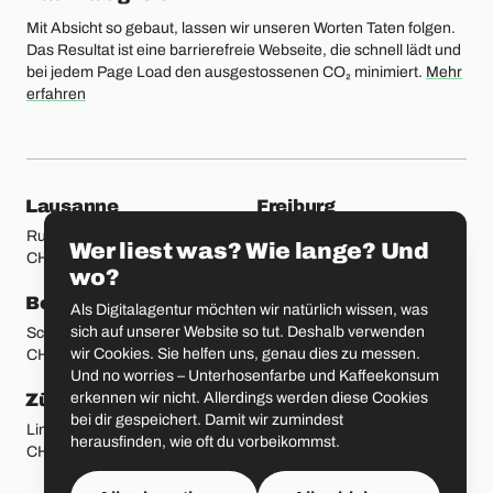
Mit Absicht so gebaut, lassen wir unseren Worten Taten folgen.
Das Resultat ist eine barrierefreie Webseite, die schnell lädt und
bei jedem Page Load den ausgestossenen CO₂ minimiert.
Mehr
erfahren
unsere Standorte
Lausanne
Freiburg
Rue Etraz 4
Rue de la Banque 1
Wer liest was? Wie lange? Und
CH-1003 Lausanne
CH-1700 Freiburg
wo?
Bern
Basel
Als Digitalagentur möchten wir natürlich wissen, was
sich auf unserer Website so tut. Deshalb verwenden
Schmiedenplatz 5
Sattelgasse 4
wir Cookies. Sie helfen uns, genau dies zu messen.
CH-3011 Bern
CH-4051 Basel
Und no worries – Unterhosenfarbe und Kaffeekonsum
erkennen wir nicht. Allerdings werden diese Cookies
Zürich
St. Gallen
bei dir gespeichert. Damit wir zumindest
Limmatstrasse 183
Vadianstrasse 25A
herausfinden, wie oft du vorbeikommst.
CH-8005 Zürich
CH-9000 St. Gallen