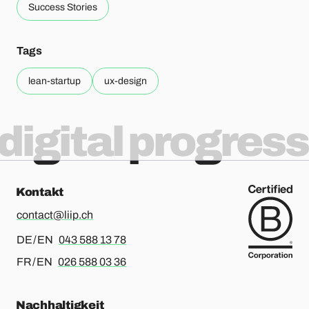
Success Stories
Tags
lean-startup
ux-design
digital progress
Kontakt
contact@liip.ch
Für Deutsch oder Englisch, bitte anrufen
DE / EN
043 588 13 78
Für Französisch oder Englisch, bitte anrufen
FR / EN
026 588 03 36
Nachhaltigkeit