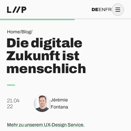
DE
EN
FR
Die digitale Zukunft ist menschlich
Home
/
Blog
/
Die digitale
Zukunft ist
menschlich
Jérémie
21.04
.
22
Fontana
Mehr zu unserem UX-Design Service.