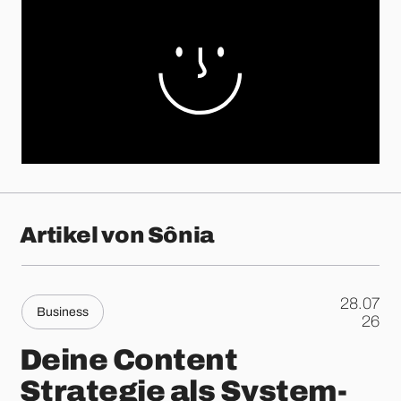
Artikel von Sônia
28.07
Business
.
26
Deine Content
Strategie als System-