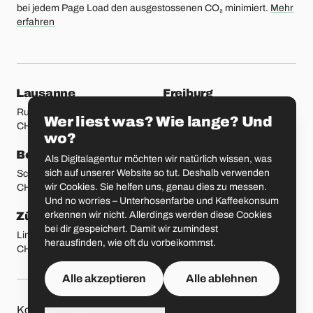
bei jedem Page Load den ausgestossenen CO₂ minimiert.
Mehr
erfahren
unsere Standorte
Lausanne
Freiburg
Rue Etraz 4
Rue de la Banque 1
Wer liest was? Wie lange? Und
CH-1003 Lausanne
CH-1700 Freiburg
wo?
Bern
Basel
Als Digitalagentur möchten wir natürlich wissen, was
sich auf unserer Website so tut. Deshalb verwenden
Schmiedenplatz 5
Sattelgasse 4
wir Cookies. Sie helfen uns, genau dies zu messen.
CH-3011 Bern
CH-4051 Basel
Und no worries – Unterhosenfarbe und Kaffeekonsum
erkennen wir nicht. Allerdings werden diese Cookies
Zürich
St. Gallen
bei dir gespeichert. Damit wir zumindest
Limmatstrasse 183
Vadianstrasse 25A
herausfinden, wie oft du vorbeikommst.
CH-8005 Zürich
CH-9000 St. Gallen
Alle akzeptieren
Alle ablehnen
Kontakt
Jobs
Press
Datenschutzbestimmungen