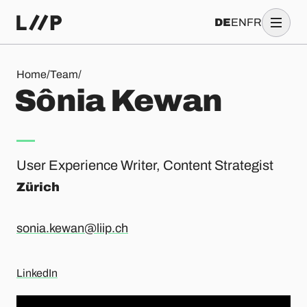
DE
EN
FR
Sônia Kewan
Home
/
Team
/
S
ô
n
i
a
K
e
w
a
n
User Experience Writer, Content Strategist
Zürich
sonia.kewan@liip.ch
LinkedIn