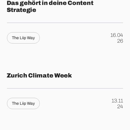
Das gehört in deine Content
Strategie
16.04
The Liip Way
.
26
Zurich Climate Week
13.11
The Liip Way
.
24