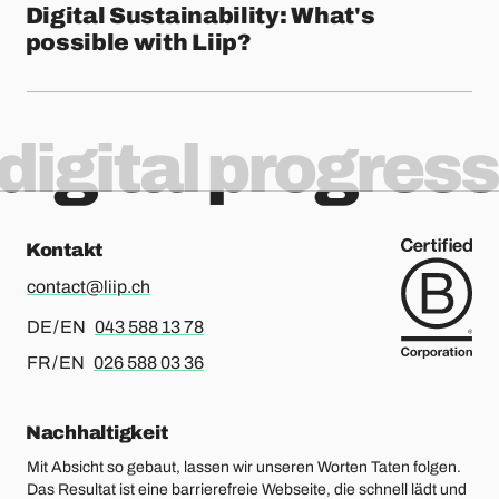
Digital Sustainability: What's
possible with Liip?
digital progress
Kontakt
contact@liip.ch
Für Deutsch oder Englisch, bitte anrufen
DE / EN
043 588 13 78
Für Französisch oder Englisch, bitte anrufen
FR / EN
026 588 03 36
Nachhaltigkeit
Mit Absicht so gebaut, lassen wir unseren Worten Taten folgen.
Das Resultat ist eine barrierefreie Webseite, die schnell lädt und