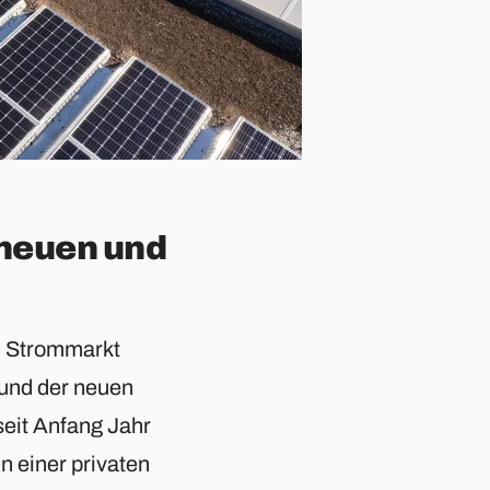
neuen und
im Strommarkt
und der neuen
eit Anfang Jahr
n einer privaten