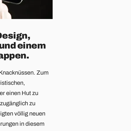
Design,
 und einem
tappen.
n Knacknüssen. Zum
istischen,
er einen Hut zu
h zugänglich zu
igten völlig neuen
hrungen in diesem