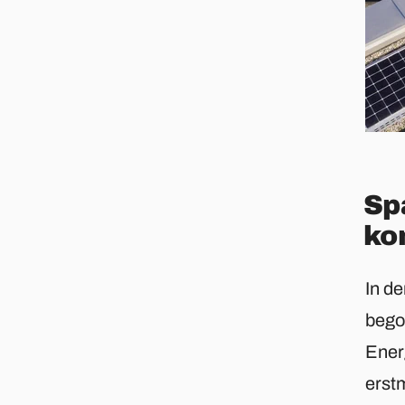
Sp
ko
In d
bego
Ener
erst