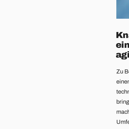
Kn
ei
ag
Zu B
eine
tech
bring
mache
Umfe