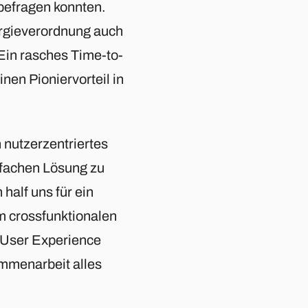
 befragen konnten.
nergieverordnung auch
 Ein rasches Time-to-
nen Pioniervorteil in
 nutzerzentriertes
nfachen Lösung zu
alf uns für ein
m crossfunktionalen
 User Experience
mmenarbeit alles