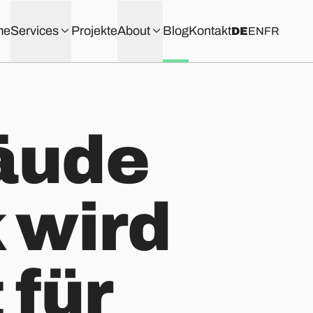
me
Services
Projekte
About
Blog
Kontakt
DE
EN
FR
äude
 wird
 für