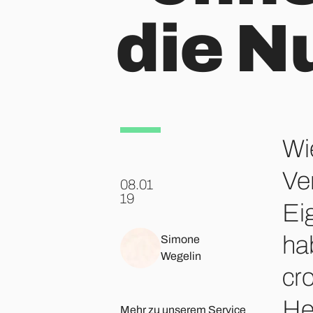
die N
Wi
Ve
08.01
.
19
Ei
ha
Simone
Wegelin
cr
He
Mehr zu unserem Service