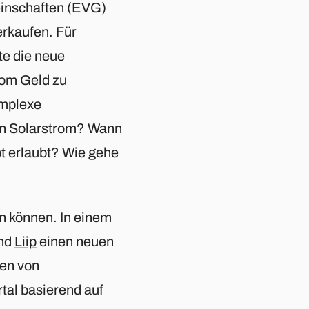
inschaften (EVG)
rkaufen. Für
te die neue
rom Geld zu
omplexe
en Solarstrom? Wann
pt erlaubt? Wie gehe
en können. In einem
nd
Liip
einen neuen
ren von
al basierend auf