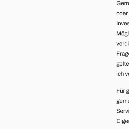
Geme
oder
Inve
Mögl
verd
Frag
gelt
ich 
Für 
geme
Serv
Eige