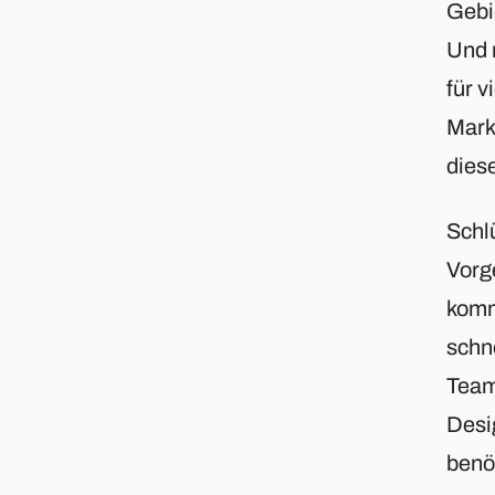
Gebi
Und 
für 
Mark
dies
Schlü
Vorg
komm
schn
Team
Desi
benö