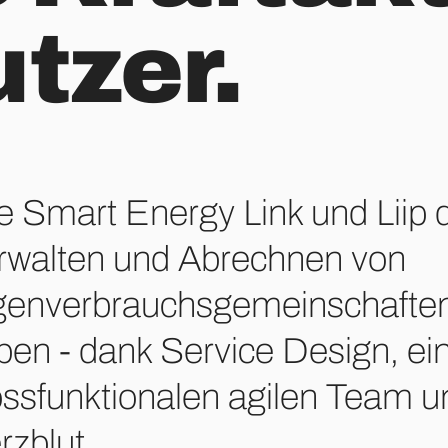
utzer.
e Smart Energy Link und Liip 
rwalten und Abrechnen von
genverbrauchsgemeinschaften
ben - dank Service Design, e
ossfunktionalen agilen Team u
rzblut.