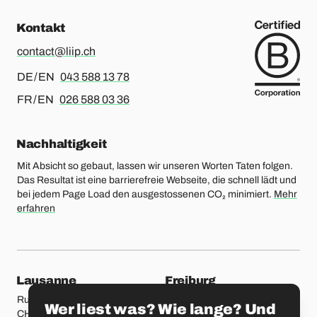
Kontakt
contact@liip.ch
Für Deutsch oder Englisch, bitte anrufen
DE / EN
043 588 13 78
Für Französisch oder Englisch, bitte anrufen
FR / EN
026 588 03 36
Nachhaltigkeit
Mit Absicht so gebaut, lassen wir unseren Worten Taten folgen.
Das Resultat ist eine barrierefreie Webseite, die schnell lädt und
bei jedem Page Load den ausgestossenen CO₂ minimiert.
Mehr
erfahren
unsere Standorte
Lausanne
Freiburg
Rue Etraz 4
Rue de la Banque 1
Wer liest was? Wie lange? Und
CH-1003 Lausanne
CH-1700 Freiburg