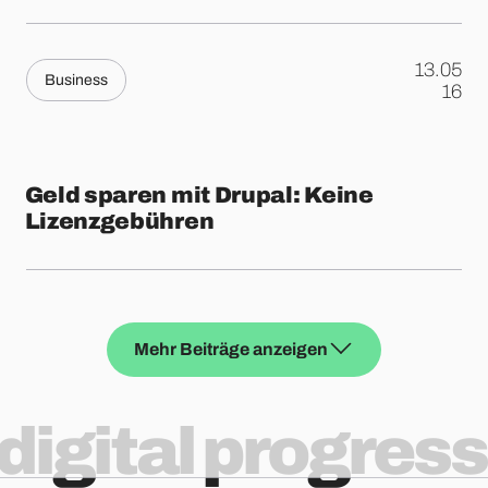
13.05
Business
.
16
Geld sparen mit Drupal: Keine
Lizenzgebühren
Mehr Beiträge anzeigen
digital progress