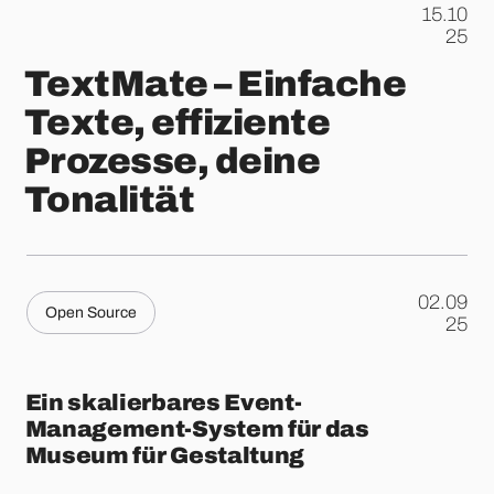
15.10
.
25
TextMate – Einfache
Texte, effiziente
Prozesse, deine
Tonalität
02.09
Open Source
.
25
Ein skalierbares Event-
Management-System für das
Museum für Gestaltung