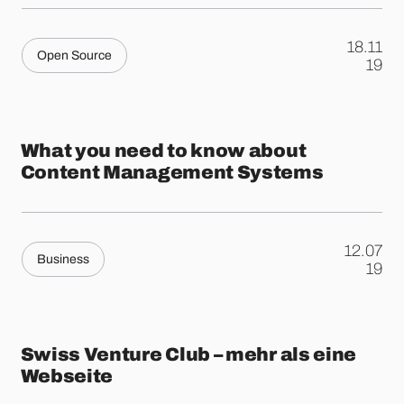
18.11
Open Source
.
19
What you need to know about
Content Management Systems
12.07
Business
.
19
Swiss Venture Club – mehr als eine
Webseite