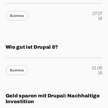
27.07
Business
.
16
Wie gut ist Drupal 8?
01.06
Business
.
16
Geld sparen mit Drupal: Nachhaltige
Investition