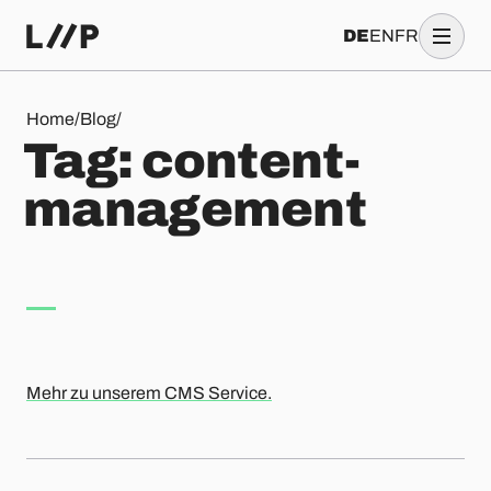
DE
EN
FR
Tag: content-management
Home
/
Blog
/
T
a
g
:
c
o
n
t
e
n
t
-
m
a
n
a
g
e
m
e
n
t
Mehr zu unserem CMS Service.