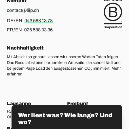
Kontakt
contact@liip.ch
Für Deutsch oder Englisch, bitte anrufen
DE / EN
043 588 13 78
Für Französisch oder Englisch, bitte anrufen
FR / EN
026 588 03 36
Nachhaltigkeit
Mit Absicht so gebaut, lassen wir unseren Worten Taten folgen.
Das Resultat ist eine barrierefreie Webseite, die schnell lädt und
bei jedem Page Load den ausgestossenen CO₂ minimiert.
Mehr
erfahren
unsere Standorte
Lausanne
Freiburg
Rue Etraz 4
Rue de la Banque 1
Wer liest was? Wie lange? Und
CH-1003 Lausanne
CH-1700 Freiburg
wo?
Bern
Basel