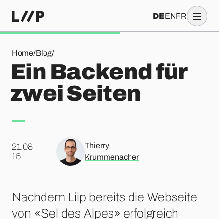
DE
EN
FR
Ein Backend für zwei Seiten
Home
/
Blog
/
Ein Backend für
zwei Seiten
Thierry
21.08
.
15
Krummenacher
Nachdem Liip bereits die Webseite
von «Sel des Alpes» erfolgreich