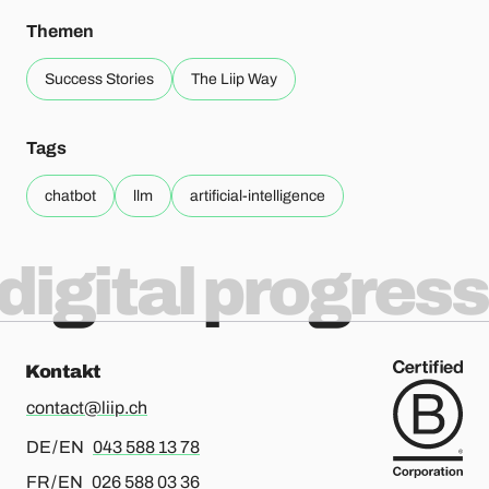
Themen
Success Stories
The Liip Way
Tags
chatbot
llm
artificial-intelligence
digital progress
Kontakt
contact@liip.ch
Für Deutsch oder Englisch, bitte anrufen
DE / EN
043 588 13 78
Für Französisch oder Englisch, bitte anrufen
FR / EN
026 588 03 36