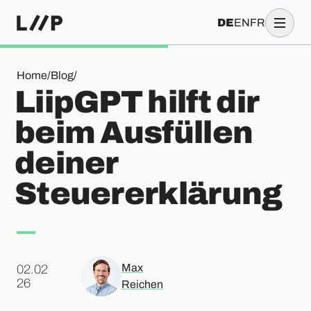
DE
EN
FR
LiipGPT hilft dir beim Ausfüllen deiner Steuererklärung
Home
/
Blog
/
LiipGPT hilft dir
beim Ausfüllen
deiner
Steuererklärung
Max
02.02
.
26
Reichen