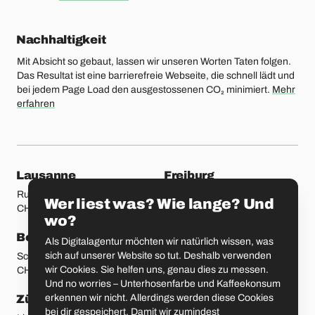
Nachhaltigkeit
Mit Absicht so gebaut, lassen wir unseren Worten Taten folgen.
Das Resultat ist eine barrierefreie Webseite, die schnell lädt und
bei jedem Page Load den ausgestossenen CO₂ minimiert.
Mehr
erfahren
unsere Standorte
Lausanne
Freiburg
Rue Etraz 4
Rue de la Banque 1
Wer liest was? Wie lange? Und
CH-1003 Lausanne
CH-1700 Freiburg
wo?
Bern
Basel
Als Digitalagentur möchten wir natürlich wissen, was
sich auf unserer Website so tut. Deshalb verwenden
Schmiedenplatz 5
Sattelgasse 4
wir Cookies. Sie helfen uns, genau dies zu messen.
CH-3011 Bern
CH-4051 Basel
Und no worries – Unterhosenfarbe und Kaffeekonsum
erkennen wir nicht. Allerdings werden diese Cookies
Zürich
St. Gallen
bei dir gespeichert. Damit wir zumindest