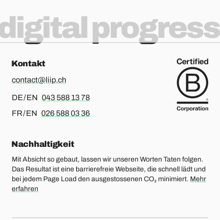
digital progress
Kontakt
contact@liip.ch
Für Deutsch oder Englisch, bitte anrufen
DE / EN
043 588 13 78
Für Französisch oder Englisch, bitte anrufen
FR / EN
026 588 03 36
Nachhaltigkeit
Mit Absicht so gebaut, lassen wir unseren Worten Taten folgen.
Das Resultat ist eine barrierefreie Webseite, die schnell lädt und
bei jedem Page Load den ausgestossenen CO₂ minimiert.
Mehr
erfahren