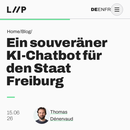
DE
EN
FR
Ein souveräner KI-Chatbot für den Staat Freiburg
Home
/
Blog
/
Ein souveräner
KI-Chatbot für
den Staat
Freiburg
Thomas
15.06
.
26
Dénervaud