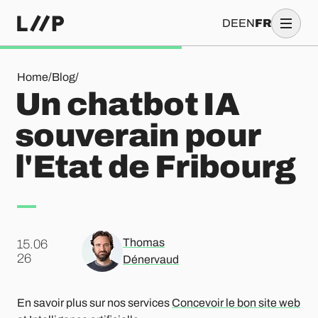
DE
EN
FR
Un chatbot IA souverain pour l'Etat de Fribourg
Home
/
Blog
/
Un chatbot IA
souverain pour
l'Etat de Fribourg
Thomas
15.06
.
26
Dénervaud
En savoir plus sur nos services
Concevoir le bon site web