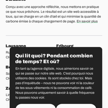
Conçu avec une approche réfléchie, nous mettons en pratique
ce que nous prêchons. Le résultat est un site web accessible à
tous, qui se charge en un clin d’œil et qui minimise la quantité de
carbone émise à chaque chargement de page.
En savoir plus
Nos bureaux
Lausanne
Fribourg
Rue Etraz 4
Rue de la Banque 1
Qui lit quoi? Pendant combien
CH-1003 Lausanne
CH-1700 Fribourg
de temps? Et où?
Berne
Bâle
En tant qu’agence digitale, nous aimerions savoir ce
qui se passe sur notre site web. C’est pourquoi nous
Schmiedenplatz 5
Sattelgasse 4
utilisons des cookies. Ils sont stockés chez toi. Mais
CH-3011 Berne
CH-4051 Bâle
pas d’inquiétude – nous ne pouvons voir ni la couleur
de tes sous-vêtements ni ta consommation de café.
Zurich
Saint-Gall
Nous pouvons uniquement savoir à quelle fréquence
Limmatstrasse 183
Vadianstrasse 25A
tu passes nous voir.
CH-8005 Zurich
CH-9000 Saint-Gall