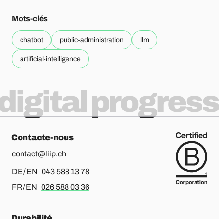
Mots-clés
chatbot
public-administration
llm
artificial-intelligence
digital progress
Contacte-nous
contact@liip.ch
Pour l’allemand ou l’anglais, merci d’appeler le
DE / EN
043 588 13 78
Pour le français ou l’anglais, merci d’appeler le
FR / EN
026 588 03 36
Durabilité