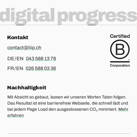
digital progress
Kontakt
contact@liip.ch
Für Deutsch oder Englisch, bitte anrufen
DE / EN
043 588 13 78
Für Französisch oder Englisch, bitte anrufen
FR / EN
026 588 03 36
Nachhaltigkeit
Mit Absicht so gebaut, lassen wir unseren Worten Taten folgen.
Das Resultat ist eine barrierefreie Webseite, die schnell lädt und
bei jedem Page Load den ausgestossenen CO₂ minimiert.
Mehr
erfahren