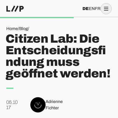
DE
EN
FR
Citizen Lab: Die Entscheidungsfindung muss geöffnet werd
Home
/
Blog
/
Citizen Lab: Die
Entscheidungsfi
ndung muss
geöffnet werden!
Adrienne
05.10
.
17
Fichter