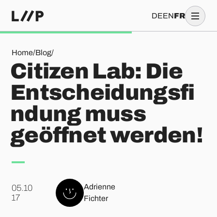
DE
EN
FR
Citizen Lab: Die Entscheidungsfindung muss geöffnet werd
Home
/
Blog
/
Citizen Lab: Die
Entscheidungsfi
ndung muss
geöffnet werden!
Adrienne
05.10
.
17
Fichter