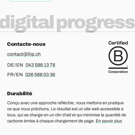
digital progress
Contacte-nous
contact@liip.ch
Pour l’allemand ou l’anglais, merci d’appeler le
DE / EN
043 588 13 78
Pour le français ou l’anglais, merci d’appeler le
FR / EN
026 588 03 36
Durabilité
Conçu avec une approche réfléchie, nous mettons en pratique
ce que nous prêchons. Le résultat est un site web accessible à
tous, qui se charge en un clin d’œil et qui minimise la quantité de
carbone émise à chaque chargement de page.
En savoir plus