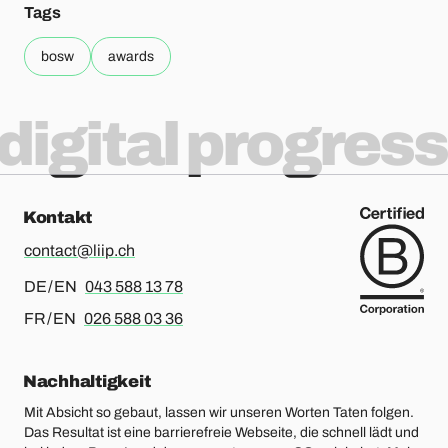
Tags
bosw
awards
digital progress
Kontakt
contact@liip.ch
Für Deutsch oder Englisch, bitte anrufen
DE / EN
043 588 13 78
Für Französisch oder Englisch, bitte anrufen
FR / EN
026 588 03 36
Nachhaltigkeit
Mit Absicht so gebaut, lassen wir unseren Worten Taten folgen.
Das Resultat ist eine barrierefreie Webseite, die schnell lädt und