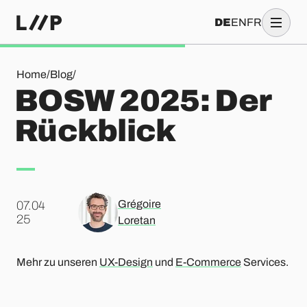
DE
EN
FR
BOSW 2025: Der Rückblick
Home
/
Blog
/
BOSW 2025: Der
Rückblick
Grégoire
07.04
.
25
Loretan
Mehr zu unseren
UX-Design
und
E-Commerce
Services.