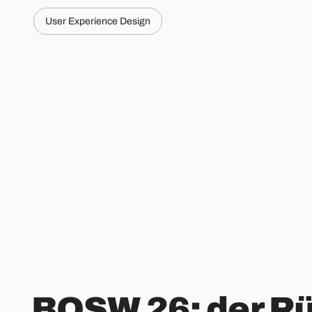
User Experience Design
BOSW 26: der R