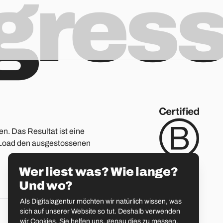
ogres
en. Das Resultat ist eine
ge Load den ausgestossenen
Wer liest was? Wie lange?
Und wo?
Als Digitalagentur möchten wir natürlich wissen, was
sich auf unserer Website so tut. Deshalb verwenden
wir Cookies. Sie helfen uns, genau dies zu messen.