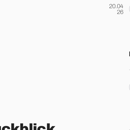
20.04
.
26
ückblick