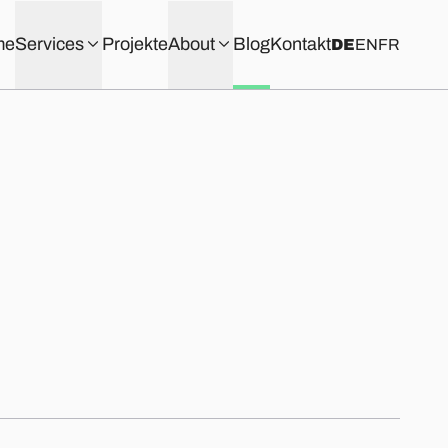
me
Services
Projekte
About
Blog
Kontakt
DE
EN
FR