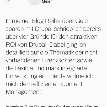
.
16
Meier
In meiner Blog Reihe über Geld
sparen mit Drupal schrieb ich bereits
über vier Gründe für den attraktiven
ROI von Drupal. Dabei ging ich
detailliert auf die Thematik der nicht
vorhandenen Lizenzkosten sowie
die flexible und marktintegrierte
Entwicklung ein. Heute widme ich
mich dem effizienten Content
Management.
In meiner Blog Reihe über Geld sparen mit Drupal