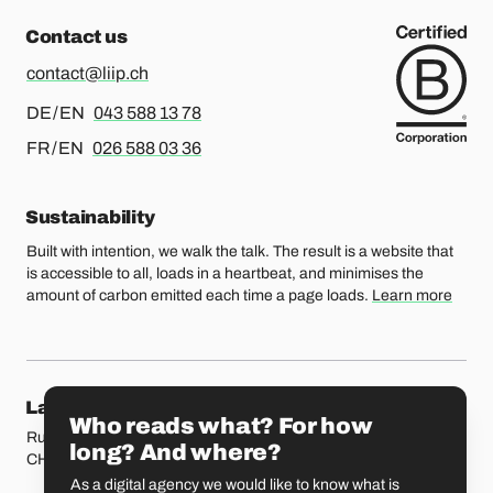
Contact us
contact@liip.ch
For german or english, please call
DE / EN
043 588 13 78
For french or english, please call
FR / EN
026 588 03 36
Sustainability
Built with intention, we walk the talk. The result is a website that
is accessible to all, loads in a heartbeat, and minimises the
amount of carbon emitted each time a page loads.
Learn more
Our locations
Lausanne
Fribourg
Who reads what? For how
Rue Etraz 4
Rue de la Banque 1
long? And where?
CH-1003 Lausanne
CH-1700 Fribourg
As a digital agency we would like to know what is