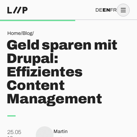
DE
EN
FR
Geld sparen mit Drupal: Effizientes Content Management
Home
/
Blog
/
Geld sparen mit
Drupal:
Effizientes
Content
Management
Martin
25.05