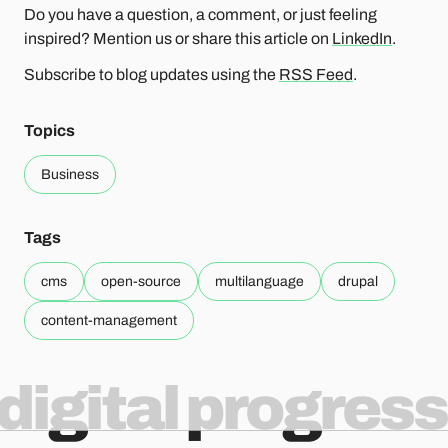
Do you have a question, a comment, or just feeling
inspired? Mention us or share this article on
LinkedIn
.
Subscribe to blog updates using the
RSS Feed
.
Topics
Business
Tags
cms
open-source
multilanguage
drupal
content-management
digital progress