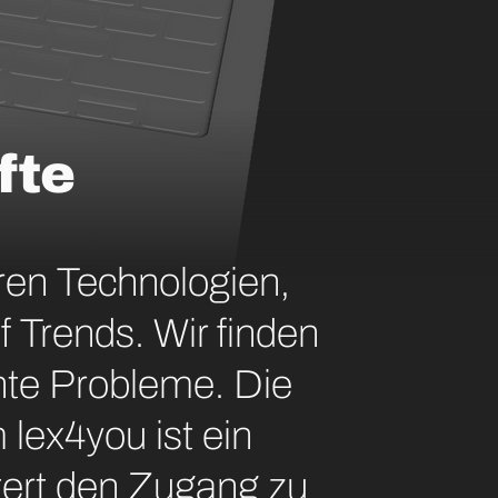
fte
ren Technologien,
f Trends. Wir finden
chte Probleme. Die
lex4you ist ein
htert den Zugang zu