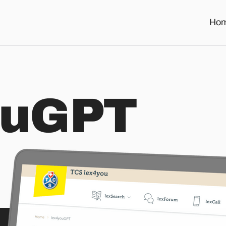
Ho
u
G
P
T