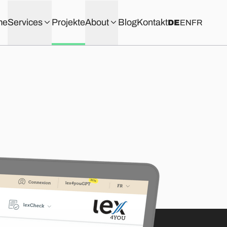
me
Services
Projekte
About
Blog
Kontakt
DE
EN
FR