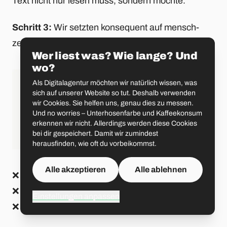
Text nicht nur lesen muss, sondern möchte.
Schritt 3:
Wir setzten konsequent auf mensch-
zentrierte Sprache.
Wer liest was? Wie lange? Und
wo?
Als Digitalagentur möchten wir natürlich wissen, was
sich auf unserer Website so tut. Deshalb verwenden
wir Cookies. Sie helfen uns, genau dies zu messen.
Und no worries – Unterhosenfarbe und Kaffeekonsum
erkennen wir nicht. Allerdings werden diese Cookies
bei dir gespeichert. Damit wir zumindest
herausfinden, wie oft du vorbeikommst.
Alle akzeptieren
Alle ablehnen
❌ Kunde | ✅ Sie | ➡️ direkte Ansprache
❌ sein/ihr | ✅ Sie | ➡️ inklusive Sprache
Einstellungen anpassen
❌ die Bank | ✅ wir | ➡️ persönliche Selbstreferenz