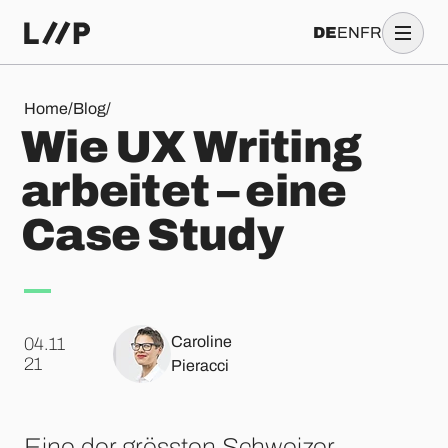
DE
EN
FR
Wie UX Writing arbeitet – eine Case Study
Home
/
Blog
/
Wie UX Writing
arbeitet – eine
Case Study
Caroline
04.11
.
21
Pieracci
Eine der grössten Schweizer