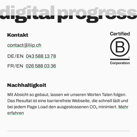
digital progress
Kontakt
contact@liip.ch
Für Deutsch oder Englisch, bitte anrufen
DE / EN
043 588 13 78
Für Französisch oder Englisch, bitte anrufen
FR / EN
026 588 03 36
Nachhaltigkeit
Mit Absicht so gebaut, lassen wir unseren Worten Taten folgen.
Das Resultat ist eine barrierefreie Webseite, die schnell lädt und
bei jedem Page Load den ausgestossenen CO₂ minimiert.
Mehr
erfahren