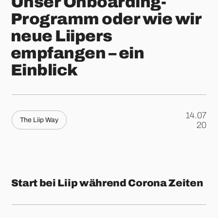
Unser Onboarding-
Programm oder wie wir
neue Liipers
empfangen – ein
Einblick
14.07
The Liip Way
.
20
Start bei Liip während Corona Zeiten