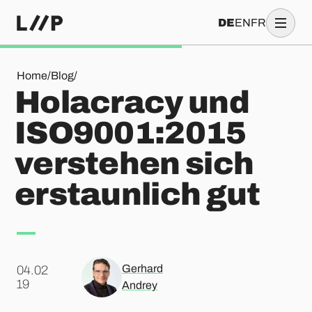
DE
EN
FR
Holacracy und ISO9001:2015 verstehen sich erstaunlich gut
Home
/
Blog
/
Holacracy und
ISO9001:2015
verstehen sich
erstaunlich gut
Gerhard
04.02
.
19
Andrey