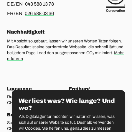
Für Deutsch oder Englisch, bitte anrufen
DE / EN
043 588 13 78
Für Französisch oder Englisch, bitte anrufen
FR / EN
026 588 03 36
Nachhaltigkeit
Mit Absicht so gebaut, lassen wir unseren Worten Taten folgen.
Das Resultat ist eine barrierefreie Webseite, die schnell lädt und
bei jedem Page Load den ausgestossenen CO₂ minimiert.
Mehr
erfahren
unsere Standorte
Lausanne
Freiburg
Rue Etraz 4
Rue de la Banque 1
Wer liest was? Wie lange? Und
CH-1003 Lausanne
CH-1700 Freiburg
wo?
Bern
Basel
Als Digitalagentur möchten wir natürlich wissen, was
sich auf unserer Website so tut. Deshalb verwenden
Schmiedenplatz 5
Sattelgasse 4
wir Cookies. Sie helfen uns, genau dies zu messen.
CH-3011 Bern
CH-4051 Basel