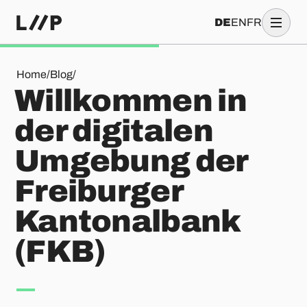
DE
EN
FR
Willkommen in der digitalen Umgebung der Freiburger Kant
Home
/
Blog
/
Willkommen in
der digitalen
Umgebung der
Freiburger
Kantonalbank
(FKB)