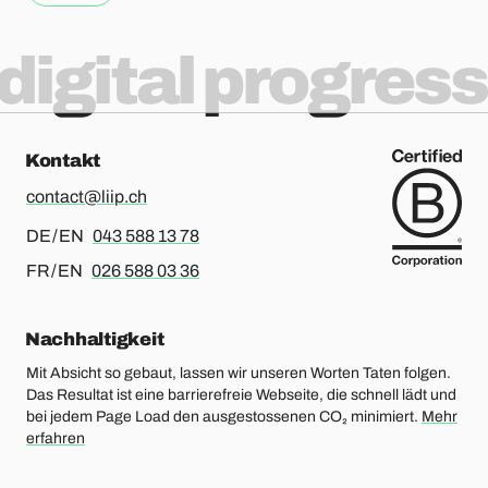
digital progress
Kontakt
contact@liip.ch
Für Deutsch oder Englisch, bitte anrufen
DE / EN
043 588 13 78
Für Französisch oder Englisch, bitte anrufen
FR / EN
026 588 03 36
Nachhaltigkeit
Mit Absicht so gebaut, lassen wir unseren Worten Taten folgen.
Das Resultat ist eine barrierefreie Webseite, die schnell lädt und
bei jedem Page Load den ausgestossenen CO₂ minimiert.
Mehr
erfahren