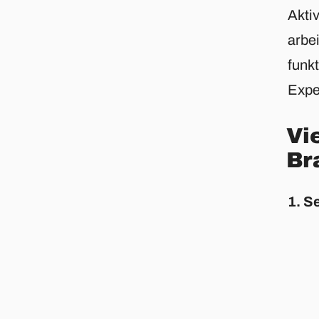
Aktiv
arbei
funk
Expe
Vi
Br
1. S