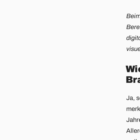
Beim
Bere
digi
visue
Wi
Br
Ja, 
merk
Jahre
Aller