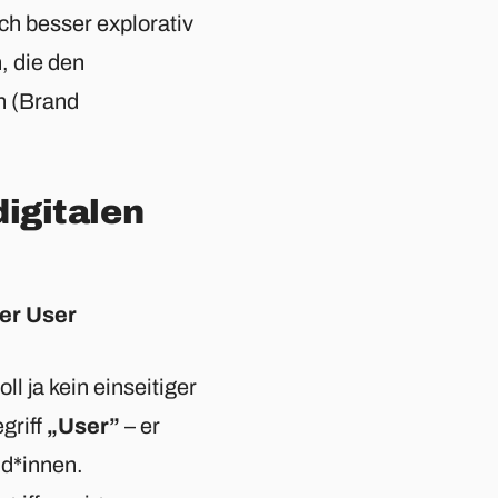
rch besser explorativ
, die den
n (Brand
digitalen
ner User
l ja kein einseitiger
griff
„User”
– er
nd*innen.