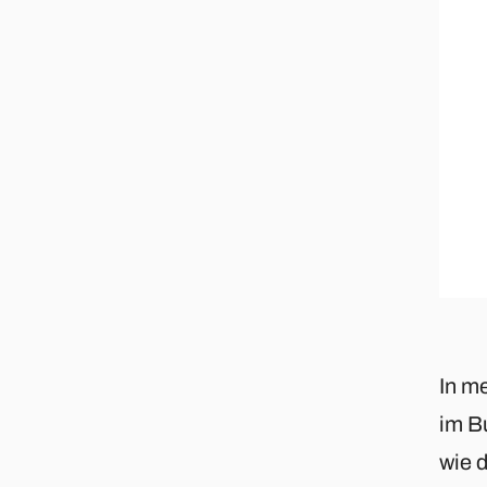
In m
im B
wie 