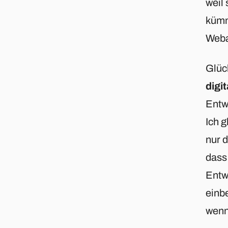
weil
kümm
Weba
Glüc
digi
Entw
Ich g
nur d
dass
Entw
einb
wenn