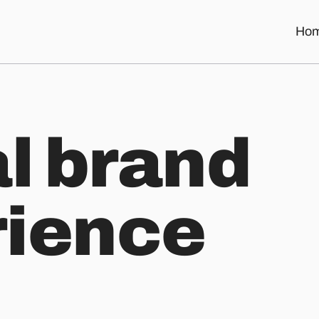
Ho
al brand
rience