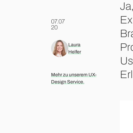
Ja,
Ex
07.07
.
20
Br
Pr
Laura
Helfer
Use
Er
Mehr zu unserem UX-
Design Service.