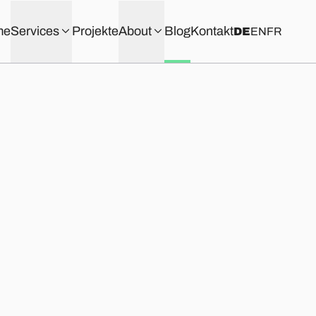
me
Services
Projekte
About
Blog
Kontakt
DE
EN
FR