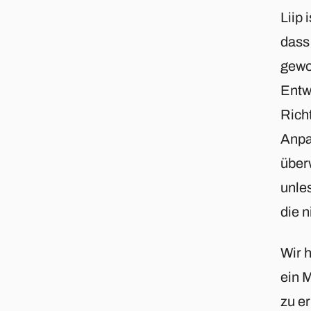
Liip 
dass 
gewor
Entw
Richt
Anpa
überw
unles
die n
Wir 
ein 
zu e