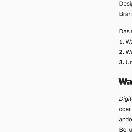
Desi
Brand
Das s
1.
Wa
2.
We
3.
Un
Wa
Digit
oder 
ande
Bei 