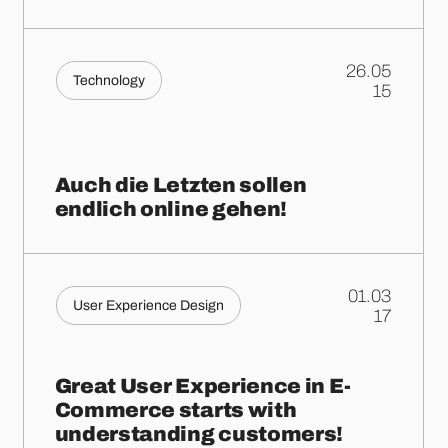
26.05
Technology
.
15
Auch die Letzten sollen
endlich online gehen!
01.03
User Experience Design
.
17
Great User Experience in E-
Commerce starts with
understanding customers!