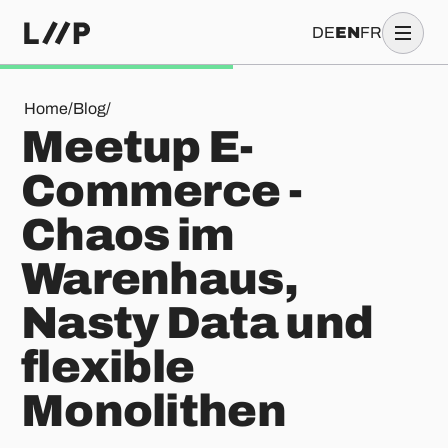
DE
EN
FR
Meetup E-Commerce - Chaos im Warenhaus, Nasty Data und
Home
/
Blog
/
Meetup E-
Commerce -
Chaos im
Warenhaus,
Nasty Data und
flexible
Monolithen