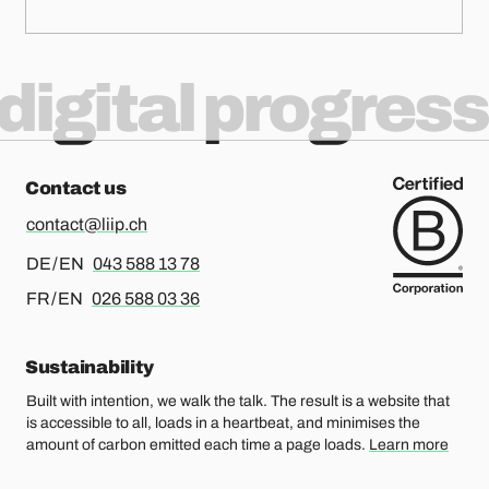
digital progress
Contact us
contact@liip.ch
For german or english, please call
DE / EN
043 588 13 78
For french or english, please call
FR / EN
026 588 03 36
Sustainability
Built with intention, we walk the talk. The result is a website that
is accessible to all, loads in a heartbeat, and minimises the
amount of carbon emitted each time a page loads.
Learn more