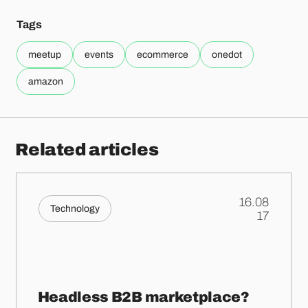
Tags
meetup
events
ecommerce
onedot
amazon
Related articles
16.08
Technology
.
17
Headless B2B marketplace?