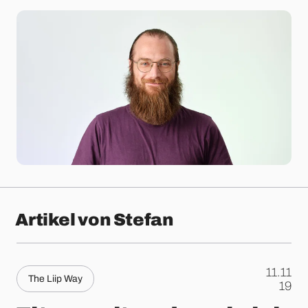
Artikel von Stefan
11.11
The Liip Way
.
19