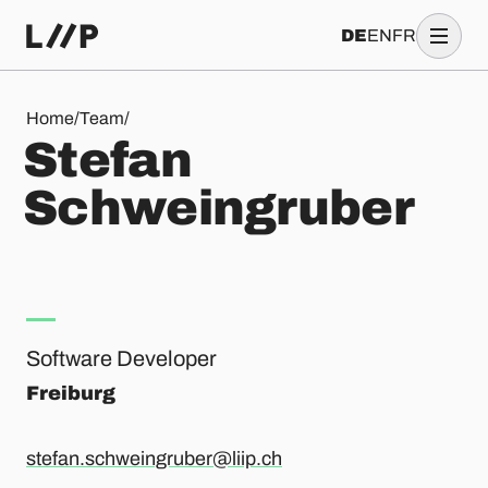
DE
EN
FR
Stefan Schweingruber
Home
/
Team
/
S
t
e
f
a
n
S
c
h
w
e
i
n
g
r
u
b
e
r
Software Developer
Freiburg
stefan.schweingruber@liip.ch