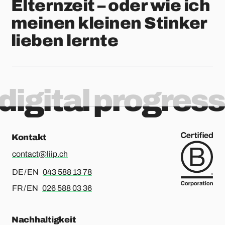
Elternzeit – oder wie ich
meinen kleinen Stinker
lieben lernte
digital progress
Kontakt
contact@liip.ch
Für Deutsch oder Englisch, bitte anrufen
DE / EN
043 588 13 78
Für Französisch oder Englisch, bitte anrufen
FR / EN
026 588 03 36
Nachhaltigkeit