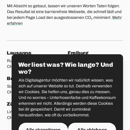
Mit Absicht so gebaut, lassen wir unseren Worten Taten folgen.
Das Resultat ist eine barrierefreie Webseite, die schnell lädt und
bei jedem Page Load den ausgestossenen CO₂ minimiert.
Mehr
erfahren
unsere Standorte
Lausanne
Freiburg
Rue Etraz 4
Rue de la Banque 1
Wer liest was? Wie lange? Und
CH-1003 Lausanne
CH-1700 Freiburg
wo?
Bern
Basel
Als Digitalagentur möchten wir natürlich wissen, was
sich auf unserer Website so tut. Deshalb verwenden
Schmiedenplatz 5
Sattelgasse 4
wir Cookies. Sie helfen uns, genau dies zu messen.
CH-3011 Bern
CH-4051 Basel
Und no worries – Unterhosenfarbe und Kaffeekonsum
erkennen wir nicht. Allerdings werden diese Cookies
Zürich
St. Gallen
bei dir gespeichert. Damit wir zumindest
Limmatstrasse 183
Vadianstrasse 25A
herausfinden, wie oft du vorbeikommst.
CH-8005 Zürich
CH-9000 St. Gallen
Alle akzeptieren
Alle ablehnen