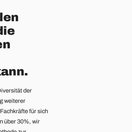
len
die
en
kann.
iversität der
g weiterer
achkräfte für sich
on über 30%, wir
ethode zur