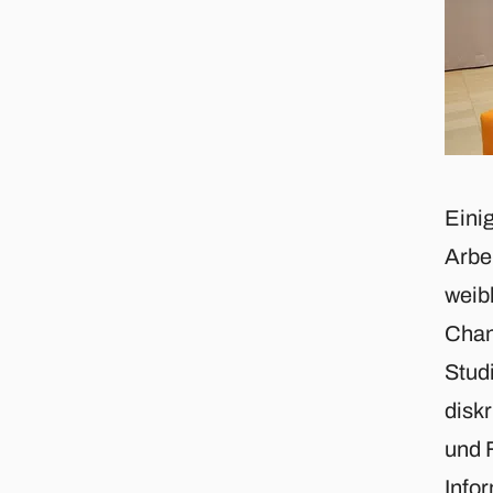
Eini
Arbe
weib
Chan
Stud
disk
und 
Info