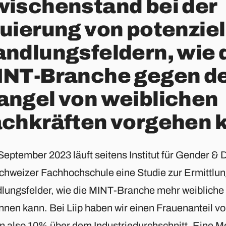
ischenstand bei der
uierung von potenziel
ndlungsfeldern, wie 
INT-Branche gegen d
ngel von weiblichen
chkräften vorgehen 
September 2023 läuft seitens Institut für Gender & D
chweizer Fachhochschule eine Studie zur Ermittlun
lungsfelder, wie die MINT-Branche mehr weibliche F
nnen kann. Bei Liip haben wir einen Frauenanteil v
en also 10% über dem Industriedurchschnitt. Eine M