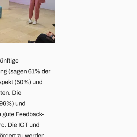
ünftige
ung (sagen 61% der
spekt (50%) und
ten. Die
(96%) und
e gute Feedback-
rd. Die ICT und
fördert zu werden