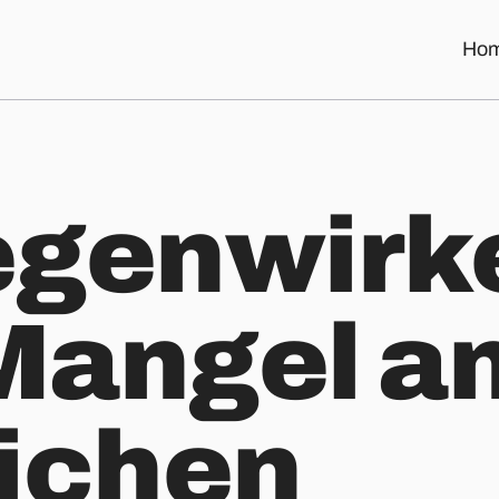
Ho
chen Fachkräften
egenwirk
Mangel a
ichen