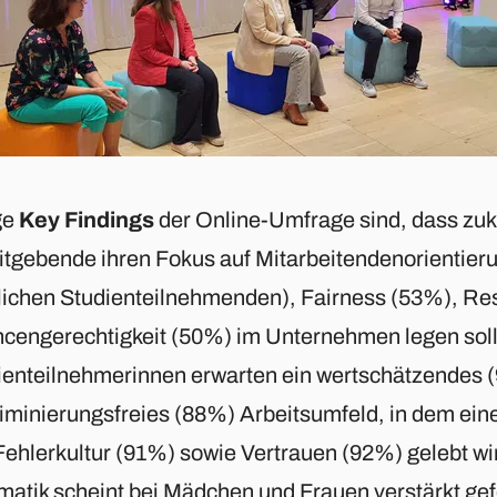
ge
Key Findings
der Online-Umfrage sind, dass zuk
itgebende ihren Fokus auf Mitarbeitendenorientier
lichen Studienteilnehmenden), Fairness (53%), Re
cengerechtigkeit (50%) im Unternehmen legen soll
ienteilnehmerinnen erwarten ein wertschätzendes 
riminierungsfreies (88%) Arbeitsumfeld, in dem ein
Fehlerkultur (91%) sowie Vertrauen (92%) gelebt wi
rmatik scheint bei Mädchen und Frauen verstärkt ge