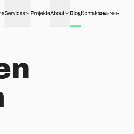
me
Services
Projekte
About
Blog
Kontakt
DE
EN
FR
en
n