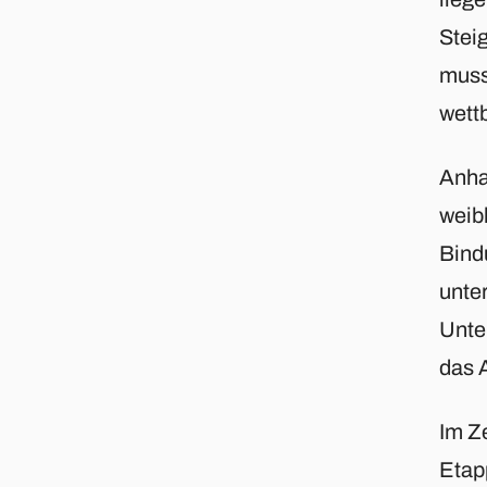
Stei
muss
wett
Anhan
weib
Bind
unte
Unte
das A
Im Z
Etap