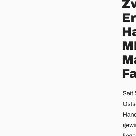
Zw
Er
Ha
M
Ma
Fa
Seit 
Osts
Hand
gewi
lieg