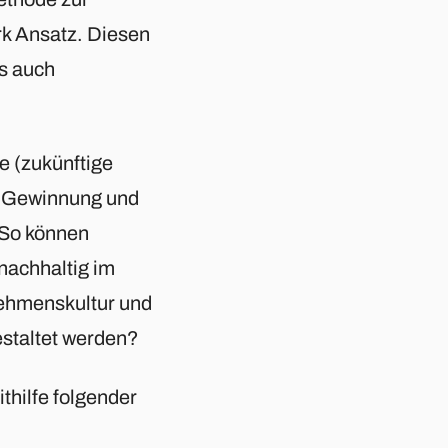
k Ansatz. Diesen
s auch
e (zukünftige
ie Gewinnung und
 So können
achhaltig im
ehmenskultur und
estaltet werden?
thilfe folgender