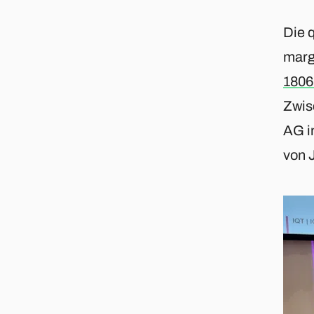
Die 
marg
1806
Zwis
AG i
von 