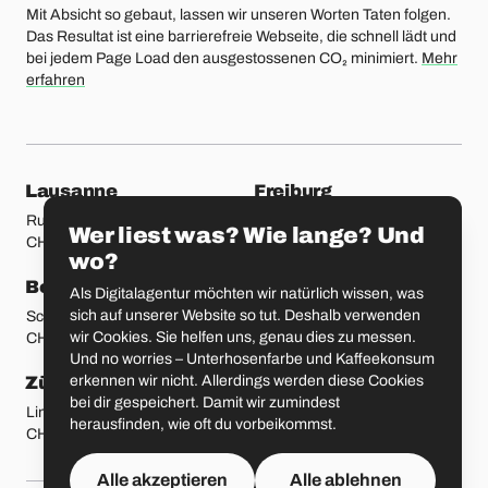
Mit Absicht so gebaut, lassen wir unseren Worten Taten folgen.
Das Resultat ist eine barrierefreie Webseite, die schnell lädt und
bei jedem Page Load den ausgestossenen CO₂ minimiert.
Mehr
erfahren
unsere Standorte
Lausanne
Freiburg
Rue Etraz 4
Rue de la Banque 1
Wer liest was? Wie lange? Und
CH-1003 Lausanne
CH-1700 Freiburg
wo?
Bern
Basel
Als Digitalagentur möchten wir natürlich wissen, was
sich auf unserer Website so tut. Deshalb verwenden
Schmiedenplatz 5
Sattelgasse 4
wir Cookies. Sie helfen uns, genau dies zu messen.
CH-3011 Bern
CH-4051 Basel
Und no worries – Unterhosenfarbe und Kaffeekonsum
erkennen wir nicht. Allerdings werden diese Cookies
Zürich
St. Gallen
bei dir gespeichert. Damit wir zumindest
Limmatstrasse 183
Vadianstrasse 25A
herausfinden, wie oft du vorbeikommst.
CH-8005 Zürich
CH-9000 St. Gallen
Alle akzeptieren
Alle ablehnen