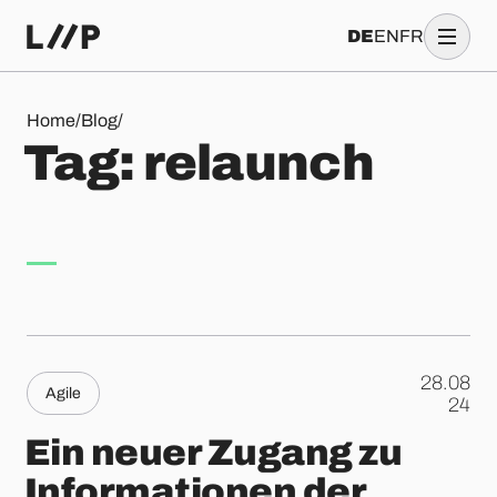
DE
EN
FR
Tag: relaunch
Home
/
Blog
/
T
a
g
:
r
e
l
a
u
n
c
h
28.08
Agile
.
24
Ein neuer Zugang zu
Informationen der