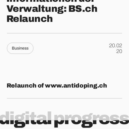
Verwaltung: BS.ch
Relaunch
20.02
Business
.
20
Relaunch of www.antidoping.ch
digital progress