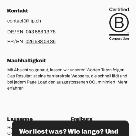
Kontakt
contact@liip.ch
Für Deutsch oder Englisch, bitte anrufen
DE / EN
043 588 13 78
Für Französisch oder Englisch, bitte anrufen
FR / EN
026 588 03 36
Nachhaltigkeit
Mit Absicht so gebaut, lassen wir unseren Worten Taten folgen.
Das Resultat ist eine barrierefreie Webseite, die schnell lädt und
bei jedem Page Load den ausgestossenen CO₂ minimiert.
Mehr
erfahren
unsere Standorte
Lausanne
Freiburg
Rue Etraz 4
Rue de la Banque 1
Wer liest was? Wie lange? Und
CH-1003 Lausanne
CH-1700 Freiburg