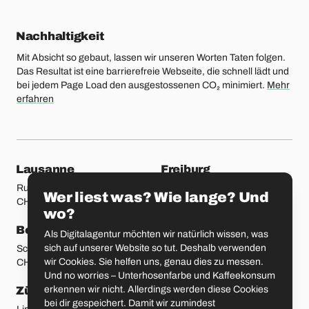
Nachhaltigkeit
Mit Absicht so gebaut, lassen wir unseren Worten Taten folgen.
Das Resultat ist eine barrierefreie Webseite, die schnell lädt und
bei jedem Page Load den ausgestossenen CO₂ minimiert.
Mehr
erfahren
unsere Standorte
Lausanne
Freiburg
Rue Etraz 4
Rue de la Banque 1
Wer liest was? Wie lange? Und
CH-1003 Lausanne
CH-1700 Freiburg
wo?
Bern
Basel
Als Digitalagentur möchten wir natürlich wissen, was
sich auf unserer Website so tut. Deshalb verwenden
Schmiedenplatz 5
Sattelgasse 4
wir Cookies. Sie helfen uns, genau dies zu messen.
CH-3011 Bern
CH-4051 Basel
Und no worries – Unterhosenfarbe und Kaffeekonsum
erkennen wir nicht. Allerdings werden diese Cookies
Zürich
St. Gallen
bei dir gespeichert. Damit wir zumindest