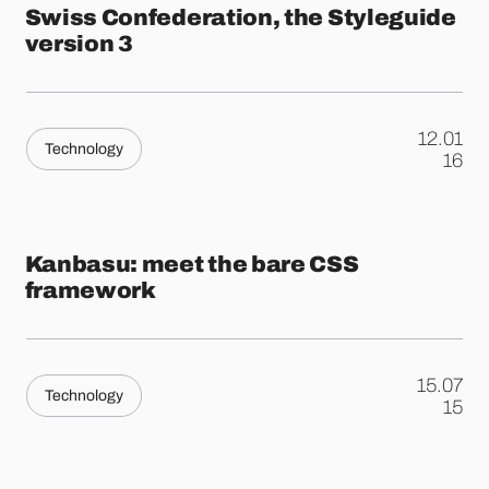
Swiss Confederation, the Styleguide
version 3
12.01
Technology
.
16
Kanbasu: meet the bare CSS
framework
15.07
Technology
.
15