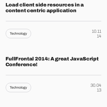
Load client side resources in a
content centric application
10.11
Technology
.
14
FullFrontal 2014: A great JavaScript
Conference!
30.04
Technology
.
13