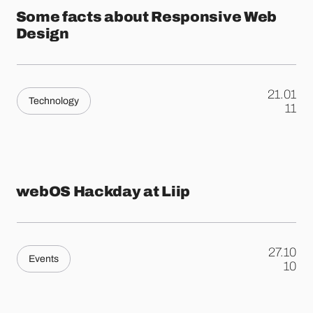
Some facts about Responsive Web
Design
21.01
Technology
.
11
webOS Hackday at Liip
27.10
Events
.
10