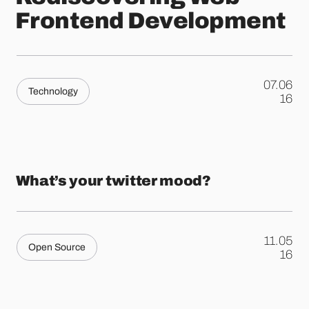
Frontend Development
07.06
Technology
.
16
What’s your twitter mood?
11.05
Open Source
.
16