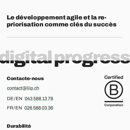
Le développement agile et la re-
priorisation comme clés du succès
digital progress
Contacte-nous
contact@liip.ch
Pour l’allemand ou l’anglais, merci d’appeler le
DE / EN
043 588 13 78
Pour le français ou l’anglais, merci d’appeler le
FR / EN
026 588 03 36
Durabilité