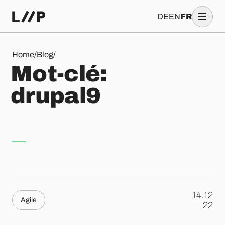
DE
EN
FR
Mot-clé: drupal9
Home
/
Blog
/
M
o
t
-
c
l
é
:
d
r
u
p
a
l
9
14.12
Agile
.
22