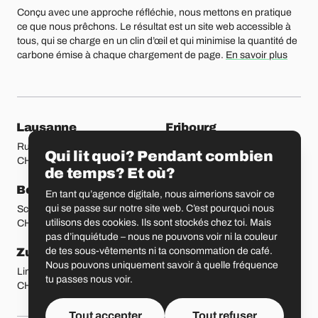
Conçu avec une approche réfléchie, nous mettons en pratique
ce que nous prêchons. Le résultat est un site web accessible à
tous, qui se charge en un clin d’œil et qui minimise la quantité de
carbone émise à chaque chargement de page.
En savoir plus
Nos bureaux
Lausanne
Fribourg
Rue Etraz 4
Rue de la Banque 1
Qui lit quoi? Pendant combien
CH-1003 Lausanne
CH-1700 Fribourg
de temps? Et où?
Berne
Bâle
En tant qu’agence digitale, nous aimerions savoir ce
qui se passe sur notre site web. C’est pourquoi nous
Schmiedenplatz 5
Sattelgasse 4
utilisons des cookies. Ils sont stockés chez toi. Mais
CH-3011 Berne
CH-4051 Bâle
pas d’inquiétude – nous ne pouvons voir ni la couleur
de tes sous-vêtements ni ta consommation de café.
Zurich
Saint-Gall
Nous pouvons uniquement savoir à quelle fréquence
Limmatstrasse 183
Vadianstrasse 25A
tu passes nous voir.
CH-8005 Zurich
CH-9000 Saint-Gall
Tout accepter
Tout refuser