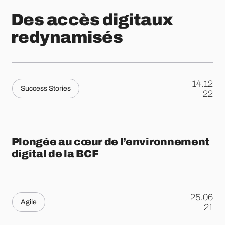
Des accès digitaux
redynamisés
14.12
Success Stories
.
22
Plongée au cœur de l’environnement
digital de la BCF
25.06
Agile
.
21