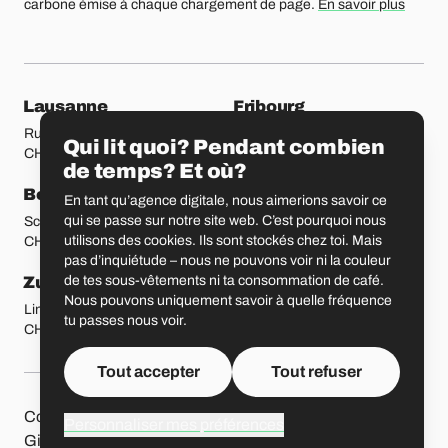
carbone émise à chaque chargement de page.
En savoir plus
Nos bureaux
Lausanne
Fribourg
Rue Etraz 4
Rue de la Banque 1
Qui lit quoi? Pendant combien
CH-1003 Lausanne
CH-1700 Fribourg
de temps? Et où?
Berne
Bâle
En tant qu’agence digitale, nous aimerions savoir ce
qui se passe sur notre site web. C’est pourquoi nous
Schmiedenplatz 5
Sattelgasse 4
utilisons des cookies. Ils sont stockés chez toi. Mais
CH-3011 Berne
CH-4051 Bâle
pas d’inquiétude – nous ne pouvons voir ni la couleur
Zurich
Saint-Gall
de tes sous-vêtements ni ta consommation de café.
Nous pouvons uniquement savoir à quelle fréquence
Limmatstrasse 183
Vadianstrasse 25A
tu passes nous voir.
CH-8005 Zurich
CH-9000 Saint-Gall
Tout accepter
Tout refuser
Autres pages
Contact
Jobs
Presse
Protection des données
Personnaliser mes préférences
Liip sur les réseaux soci
GitHub
LinkedIn