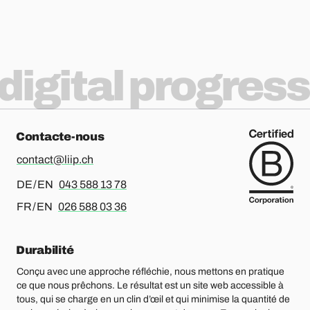
digital progress
Training apprentices
Contacte-nous
contact@liip.ch
Pour l’allemand ou l’anglais, merci d’appeler le
DE / EN
043 588 13 78
Pour le français ou l’anglais, merci d’appeler le
FR / EN
026 588 03 36
Durabilité
Conçu avec une approche réfléchie, nous mettons en pratique
ce que nous prêchons. Le résultat est un site web accessible à
tous, qui se charge en un clin d’œil et qui minimise la quantité de