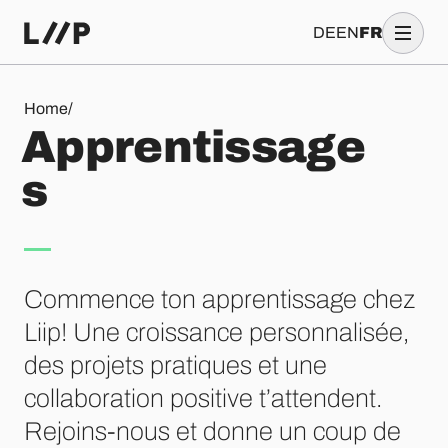
DE
EN
FR
Apprentissages
Home
/
A
p
p
r
e
n
t
i
s
s
a
g
e
s
Commence ton apprentissage chez
Liip! Une croissance personnalisée,
des projets pratiques et une
collaboration positive t’attendent.
Rejoins-nous et donne un coup de