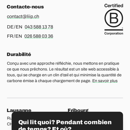
Contacte-nous
contact@liip.ch
Pour l’allemand ou l’anglais, merci d’appeler le
DE / EN
043 588 13 78
Pour le français ou l’anglais, merci d’appeler le
FR / EN
026 588 03 36
Durabilité
Conçu avec une approche réfléchie, nous mettons en pratique
ce que nous prêchons. Le résultat est un site web accessible à
tous, qui se charge en un clin d’œil et qui minimise la quantité de
carbone émise à chaque chargement de page.
En savoir plus
Nos bureaux
Lausanne
Fribourg
Rue Etraz 4
Rue de la Banque 1
Qui lit quoi? Pendant combien
CH-1003 Lausanne
CH-1700 Fribourg
de temps? Et où?