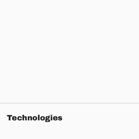
Zoo
Le zoo en version digitale avec billetterie en
ligne et application interactive
Guide Me Yodli
Le compagnon digital des Jeux Olympiques
de la Jeunesse
Technologies