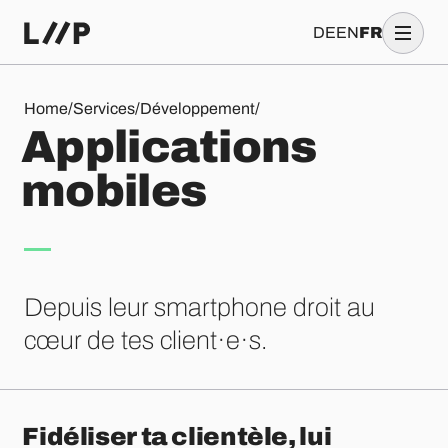
DE
EN
FR
Applications mobiles
Home
/
Services
/
Développement
/
A
p
p
l
i
c
a
t
i
o
n
s
m
o
b
i
l
e
s
Depuis leur smartphone droit au
cœur de tes client·e·s.
Fidéliser ta clientèle, lui