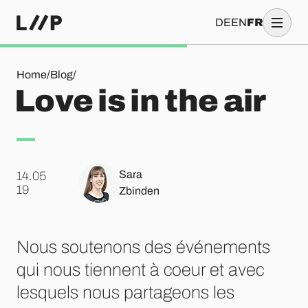
DE
EN
FR
Love is in the air
Home
/
Blog
/
Love is in the air
Sara
14.05
.
19
Zbinden
Nous soutenons des événements
qui nous tiennent à coeur et avec
lesquels nous partageons les