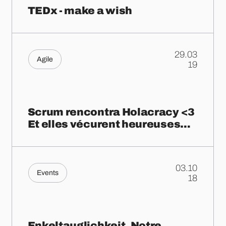
TEDx - make a wish
29.03
Agile
.
19
Scrum rencontra Holacracy <3
Et elles vécurent heureuses…
03.10
Events
.
18
Enkeltauglichkeit. Notre