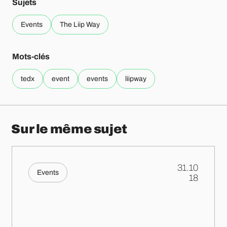
Sujets
Events
The Liip Way
Mots-clés
tedx
event
events
liipway
Sur le même sujet
31.10
Events
.
18