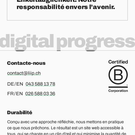
responsabilité envers l’avenir.
digital progress
Contacte-nous
contact@liip.ch
Pour l’allemand ou l’anglais, merci d’appeler le
DE / EN
043 588 13 78
Pour le français ou l’anglais, merci d’appeler le
FR / EN
026 588 03 36
Durabilité
Conçu avec une approche réfléchie, nous mettons en pratique
ce que nous prêchons. Le résultat est un site web accessible à
tous, qui se charge en un clin d’œil et qui minimise la quantité de