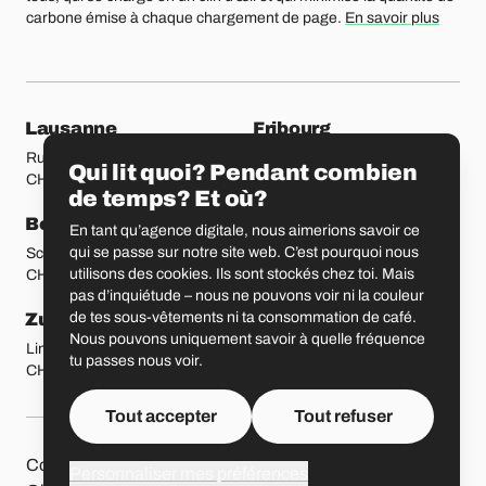
carbone émise à chaque chargement de page.
En savoir plus
Nos bureaux
Lausanne
Fribourg
Rue Etraz 4
Rue de la Banque 1
Qui lit quoi? Pendant combien
CH-1003 Lausanne
CH-1700 Fribourg
de temps? Et où?
Berne
Bâle
En tant qu’agence digitale, nous aimerions savoir ce
qui se passe sur notre site web. C’est pourquoi nous
Schmiedenplatz 5
Sattelgasse 4
utilisons des cookies. Ils sont stockés chez toi. Mais
CH-3011 Berne
CH-4051 Bâle
pas d’inquiétude – nous ne pouvons voir ni la couleur
Zurich
Saint-Gall
de tes sous-vêtements ni ta consommation de café.
Nous pouvons uniquement savoir à quelle fréquence
Limmatstrasse 183
Vadianstrasse 25A
tu passes nous voir.
CH-8005 Zurich
CH-9000 Saint-Gall
Tout accepter
Tout refuser
Autres pages
Contact
Jobs
Presse
Protection des données
Personnaliser mes préférences