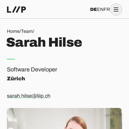
DE
EN
FR
Sarah Hilse
Home
/
Team
/
S
a
r
a
h
H
i
l
s
e
Software Developer
Zürich
sarah.hilse@liip.ch