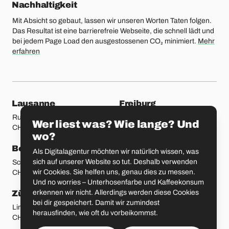
Nachhaltigkeit
Mit Absicht so gebaut, lassen wir unseren Worten Taten folgen.
Das Resultat ist eine barrierefreie Webseite, die schnell lädt und
bei jedem Page Load den ausgestossenen CO₂ minimiert.
Mehr
erfahren
unsere Standorte
Lausanne
Freiburg
Rue Etraz 4
Rue de la Banque 1
Wer liest was? Wie lange? Und
CH-1003 Lausanne
CH-1700 Freiburg
wo?
Bern
Basel
Als Digitalagentur möchten wir natürlich wissen, was
sich auf unserer Website so tut. Deshalb verwenden
Schmiedenplatz 5
Sattelgasse 4
wir Cookies. Sie helfen uns, genau dies zu messen.
CH-3011 Bern
CH-4051 Basel
Und no worries – Unterhosenfarbe und Kaffeekonsum
erkennen wir nicht. Allerdings werden diese Cookies
Zürich
St. Gallen
bei dir gespeichert. Damit wir zumindest
Limmatstrasse 183
Vadianstrasse 25A
herausfinden, wie oft du vorbeikommst.
CH-8005 Zürich
CH-9000 St. Gallen