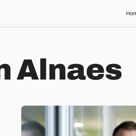
Ho
n
A
l
n
a
e
s