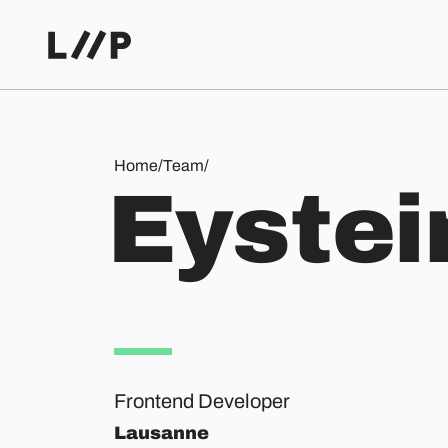
Eystein Alnaes
Home
/
Team
/
E
y
s
t
e
i
Frontend Developer
Lausanne