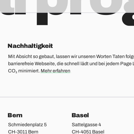
Nachhaltigkeit
Mit Absicht so gebaut, lassen wir unseren Worten Taten folg
barrierefreie Webseite, die schnell lädt und bei jedem Pa
CO₂ minimiert.
Mehr erfahren
te
Bern
Basel
Schmiedenplatz 5
Sattelgasse 4
CH-3011 Bern
CH-4051 Basel