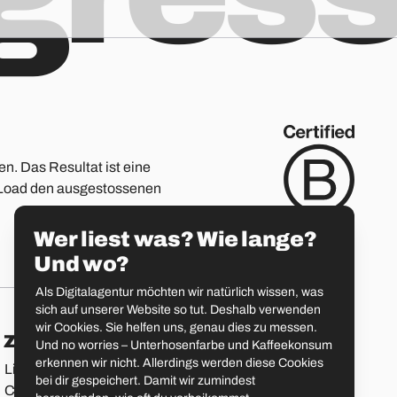
en. Das Resultat ist eine
ge Load den ausgestossenen
Wer liest was? Wie lange?
Und wo?
Als Digitalagentur möchten wir natürlich wissen, was
sich auf unserer Website so tut. Deshalb verwenden
wir Cookies. Sie helfen uns, genau dies zu messen.
Zürich
St. Gallen
Und no worries – Unterhosenfarbe und Kaffeekonsum
erkennen wir nicht. Allerdings werden diese Cookies
Limmatstrasse 183
Vadianstrasse 25A
bei dir gespeichert. Damit wir zumindest
CH-8005 Zürich
CH-9000 St. Gallen