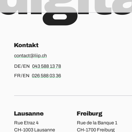
Kontakt
contact@liip.ch
Für Deutsch oder Englisch, bitte anrufen
DE / EN
043 588 13 78
Für Französisch oder Englisch, bitte anrufen
FR / EN
026 588 03 36
unsere Standor
Lausanne
Freiburg
Rue Etraz 4
Rue de la Banque 1
CH-1003 Lausanne
CH-1700 Freiburg