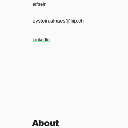
er/sein
eystein.alnaes@liip.ch
LinkedIn
About