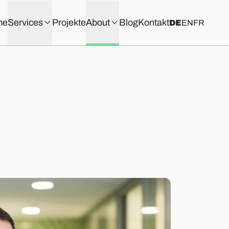
me
Services
Projekte
About
Blog
Kontakt
DE
EN
FR