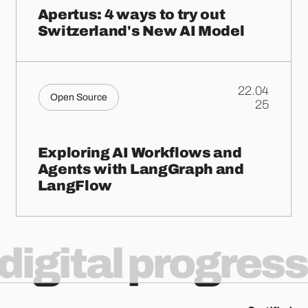
Apertus: 4 ways to try out
Switzerland's New AI Model
22.04
Open Source
.
25
Exploring AI Workflows and
Agents with LangGraph and
LangFlow
digital progress