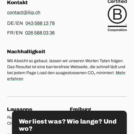
Kontakt
contact@liip.ch
Für Deutsch oder Englisch, bitte anrufen
DE / EN
043 588 13 78
Für Französisch oder Englisch, bitte anrufen
FR / EN
026 588 03 36
Nachhaltigkeit
Mit Absicht so gebaut, lassen wir unseren Worten Taten folgen.
Das Resultat ist eine barrierefreie Webseite, die schnell lädt und
bei jedem Page Load den ausgestossenen CO₂ minimiert.
Mehr
erfahren
unsere Standorte
Lausanne
Freiburg
Rue Etraz 4
Rue de la Banque 1
Wer liest was? Wie lange? Und
CH-1003 Lausanne
CH-1700 Freiburg
wo?