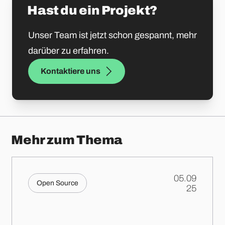
Hast du ein Projekt?
Unser Team ist jetzt schon gespannt, mehr
darüber zu erfahren.
Kontaktiere uns
Mehr zum Thema
05.09
Open Source
.
25