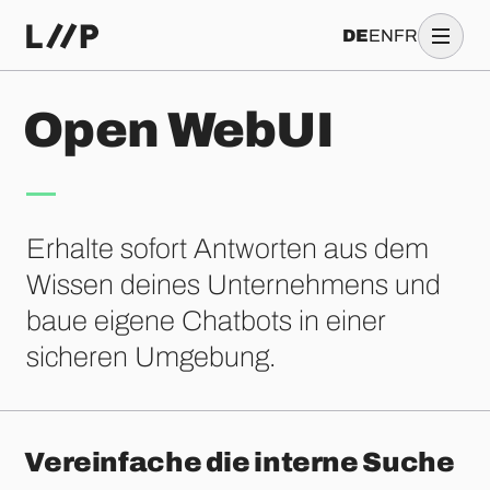
DE
EN
FR
O
p
e
n
W
e
b
U
I
Erhalte sofort Antworten aus dem
Wissen deines Unternehmens und
baue eigene Chatbots in einer
sicheren Umgebung.
Vereinfache die interne Suche