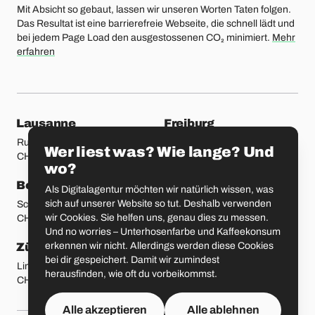
Mit Absicht so gebaut, lassen wir unseren Worten Taten folgen.
Das Resultat ist eine barrierefreie Webseite, die schnell lädt und
bei jedem Page Load den ausgestossenen CO₂ minimiert.
Mehr
erfahren
unsere Standorte
Lausanne
Freiburg
Rue Etraz 4
Rue de la Banque 1
Wer liest was? Wie lange? Und
CH-1003 Lausanne
CH-1700 Freiburg
wo?
Bern
Basel
Als Digitalagentur möchten wir natürlich wissen, was
sich auf unserer Website so tut. Deshalb verwenden
Schmiedenplatz 5
Sattelgasse 4
wir Cookies. Sie helfen uns, genau dies zu messen.
CH-3011 Bern
CH-4051 Basel
Und no worries – Unterhosenfarbe und Kaffeekonsum
erkennen wir nicht. Allerdings werden diese Cookies
Zürich
St. Gallen
bei dir gespeichert. Damit wir zumindest
Limmatstrasse 183
Vadianstrasse 25A
herausfinden, wie oft du vorbeikommst.
CH-8005 Zürich
CH-9000 St. Gallen
Alle akzeptieren
Alle ablehnen