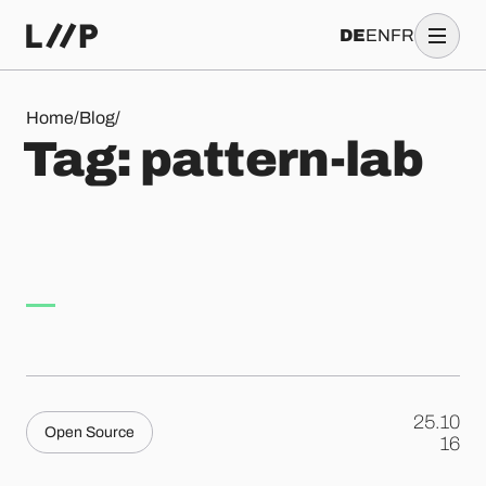
DE
EN
FR
Tag: pattern-lab
Home
/
Blog
/
T
a
g
:
p
a
t
t
e
r
n
-
l
a
b
25.10
Open Source
.
16