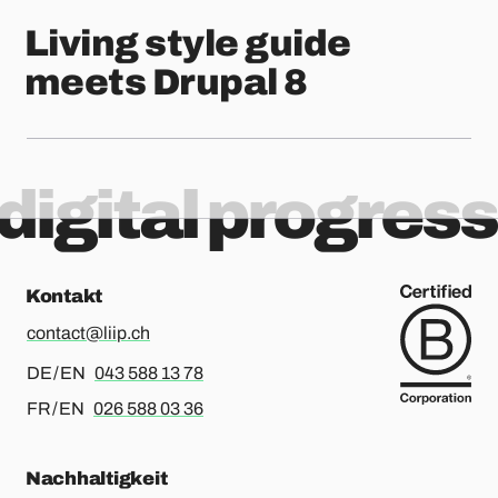
Living style guide
meets Drupal 8
digital progress
Kontakt
contact@liip.ch
Für Deutsch oder Englisch, bitte anrufen
DE / EN
043 588 13 78
Für Französisch oder Englisch, bitte anrufen
FR / EN
026 588 03 36
Nachhaltigkeit