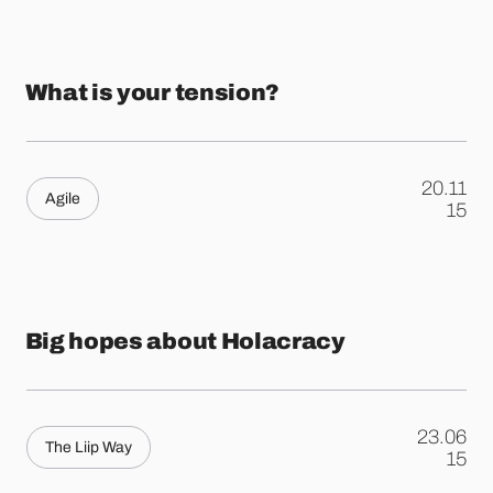
What is your tension?
20.11
Agile
.
15
Big hopes about Holacracy
23.06
The Liip Way
.
15