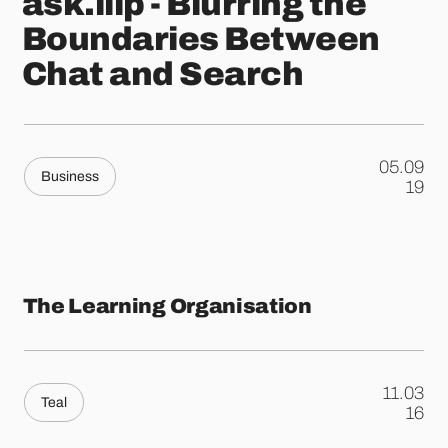
ask.liip - Blurring the
Boundaries Between
Chat and Search
05.09
Business
.
19
The Learning Organisation
11.03
Teal
.
16