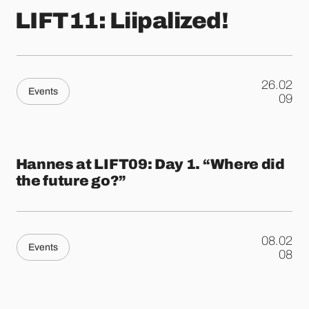
LIFT11: Liipalized!
26.02
Events
.
09
Hannes at LIFT09: Day 1. “Where did
the future go?”
08.02
Events
.
08