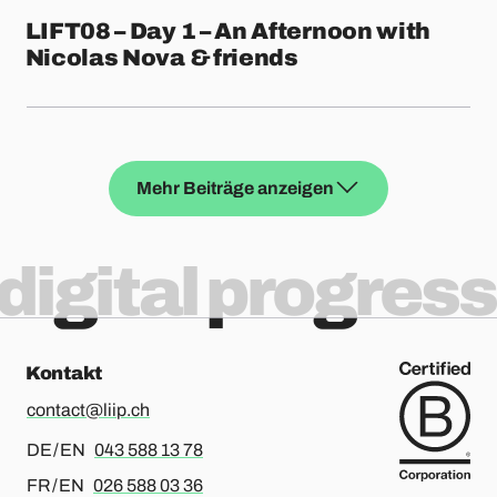
LIFT08 – Day 1 – An Afternoon with
Nicolas Nova & friends
Mehr Beiträge anzeigen
digital progress
Kontakt
contact@liip.ch
Für Deutsch oder Englisch, bitte anrufen
DE / EN
043 588 13 78
Für Französisch oder Englisch, bitte anrufen
FR / EN
026 588 03 36