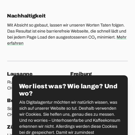
Nachhaltigkeit
Mit Absicht so gebaut, lassen wir unseren Worten Taten folgen.
Das Resultat ist eine barrierefreie Webseite, die schnell lädt und
bei jedem Page Load den ausgestossenen CO₂ minimiert.
Mehr
erfahren
unsere Standorte
Lausanne
Freiburg
Rue Etraz 4
Rue de la Banque 1
Wer liest was? Wie lange? Und
CH-1003 Lausanne
CH-1700 Freiburg
wo?
Bern
Basel
Als Digitalagentur möchten wir natürlich wissen, was
sich auf unserer Website so tut. Deshalb verwenden
Schmiedenplatz 5
Sattelgasse 4
wir Cookies. Sie helfen uns, genau dies zu messen.
CH-3011 Bern
CH-4051 Basel
Und no worries – Unterhosenfarbe und Kaffeekonsum
erkennen wir nicht. Allerdings werden diese Cookies
Zürich
St. Gallen
bei dir gespeichert. Damit wir zumindest