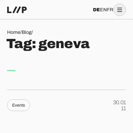
DE
EN
FR
Tag: geneva
Home
/
Blog
/
T
a
g
:
g
e
n
e
v
a
30.01
Events
.
11