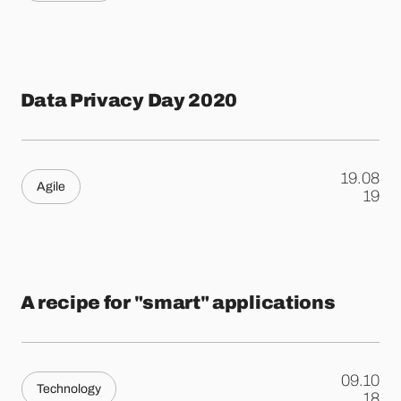
Data Privacy Day 2020
19.08
Agile
.
19
A recipe for "smart" applications
09.10
Technology
.
18