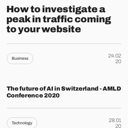
How to investigate a
peak in traffic coming
to your website
24.02
Business
.
20
The future of AI in Switzerland - AMLD
Conference 2020
28.01
Technology
.
20