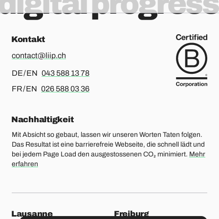
digital progress
Kontakt
contact@liip.ch
Für Deutsch oder Englisch, bitte anrufen
DE / EN
043 588 13 78
Für Französisch oder Englisch, bitte anrufen
FR / EN
026 588 03 36
Nachhaltigkeit
Mit Absicht so gebaut, lassen wir unseren Worten Taten folgen.
Das Resultat ist eine barrierefreie Webseite, die schnell lädt und
bei jedem Page Load den ausgestossenen CO₂ minimiert.
Mehr
erfahren
unsere Standorte
Lausanne
Freiburg