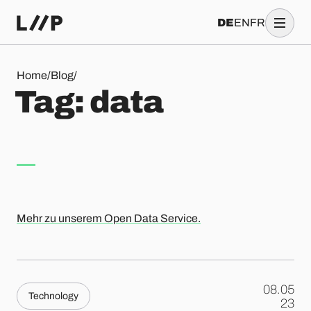
DE
EN
FR
Tag: data
Home
/
Blog
/
T
a
g
:
d
a
t
a
Mehr zu unserem Open Data Service.
08.05
Technology
.
23