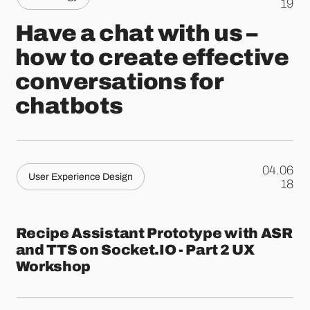
.
19
Have a chat with us –
how to create effective
conversations for
chatbots
04.06
User Experience Design
.
18
Recipe Assistant Prototype with ASR
and TTS on Socket.IO - Part 2 UX
Workshop