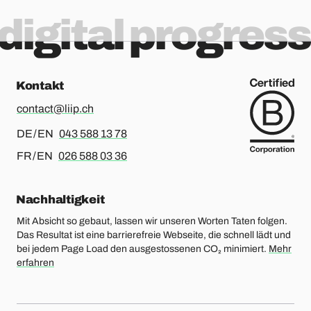
digital progress
Kontakt
contact@liip.ch
Für Deutsch oder Englisch, bitte anrufen
DE / EN
043 588 13 78
Für Französisch oder Englisch, bitte anrufen
FR / EN
026 588 03 36
Nachhaltigkeit
Mit Absicht so gebaut, lassen wir unseren Worten Taten folgen.
Das Resultat ist eine barrierefreie Webseite, die schnell lädt und
bei jedem Page Load den ausgestossenen CO₂ minimiert.
Mehr
erfahren