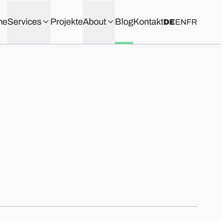
me
Services
Projekte
About
Blog
Kontakt
DE
EN
FR