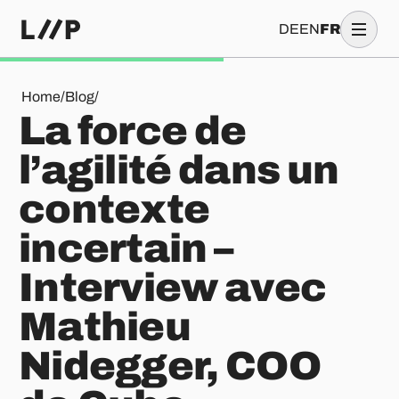
DE
EN
FR
La force de l’agilité dans un contexte incertain – Intervie
Home
/
Blog
/
La force de
l’agilité dans un
contexte
incertain –
Interview avec
Mathieu
Nidegger, COO