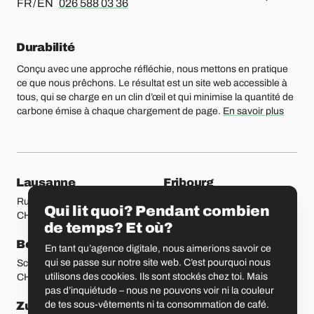
Pour le français ou l’anglais, merci d’appeler le
FR / EN
026 588 03 36
Durabilité
Conçu avec une approche réfléchie, nous mettons en pratique
ce que nous prêchons. Le résultat est un site web accessible à
tous, qui se charge en un clin d’œil et qui minimise la quantité de
carbone émise à chaque chargement de page.
En savoir plus
Nos bureaux
Lausanne
Fribourg
Rue Etraz 4
Rue de la Banque 1
Qui lit quoi? Pendant combien
CH-1003 Lausanne
CH-1700 Fribourg
de temps? Et où?
Berne
Bâle
En tant qu’agence digitale, nous aimerions savoir ce
qui se passe sur notre site web. C’est pourquoi nous
Schmiedenplatz 5
Sattelgasse 4
utilisons des cookies. Ils sont stockés chez toi. Mais
CH-3011 Berne
CH-4051 Bâle
pas d’inquiétude – nous ne pouvons voir ni la couleur
de tes sous-vêtements ni ta consommation de café.
Zurich
Saint-Gall