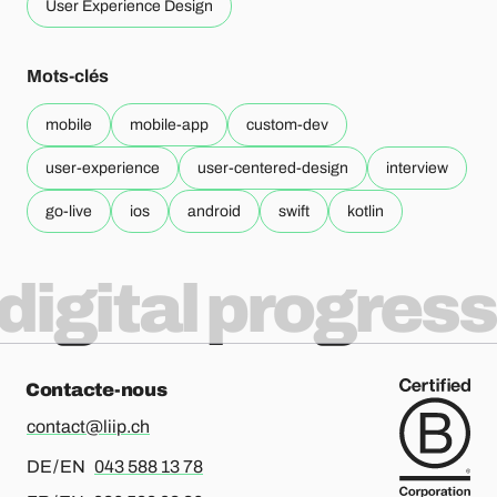
User Experience Design
Mots-clés
mobile
mobile-app
custom-dev
user-experience
user-centered-design
interview
go-live
ios
android
swift
kotlin
digital progress
Contacte-nous
contact@liip.ch
Pour l’allemand ou l’anglais, merci d’appeler le
DE / EN
043 588 13 78