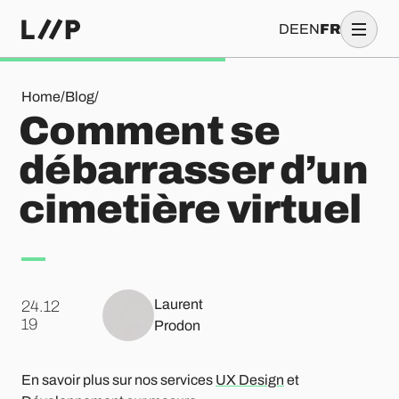
DE
EN
FR
Comment se débarrasser d’un cimetière virtuel
Home
/
Blog
/
Comment se
débarrasser d’un
cimetière virtuel
Laurent
24.12
.
19
Prodon
En savoir plus sur nos services
UX Design
et