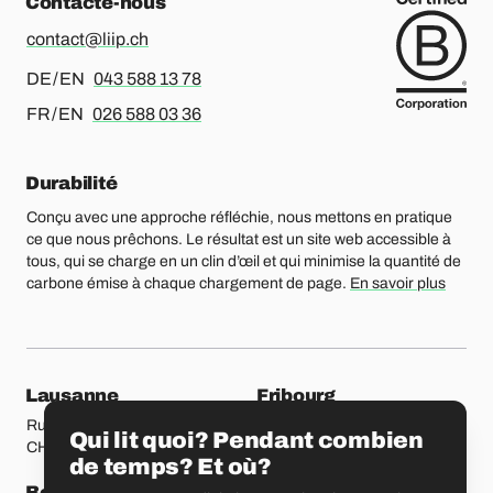
Contacte-nous
contact@liip.ch
Pour l’allemand ou l’anglais, merci d’appeler le
DE / EN
043 588 13 78
Pour le français ou l’anglais, merci d’appeler le
FR / EN
026 588 03 36
Durabilité
Conçu avec une approche réfléchie, nous mettons en pratique
ce que nous prêchons. Le résultat est un site web accessible à
tous, qui se charge en un clin d’œil et qui minimise la quantité de
carbone émise à chaque chargement de page.
En savoir plus
Nos bureaux
Lausanne
Fribourg
Rue Etraz 4
Rue de la Banque 1
Qui lit quoi? Pendant combien
CH-1003 Lausanne
CH-1700 Fribourg
de temps? Et où?
Berne
Bâle