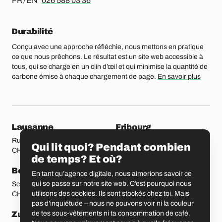
FR / EN
026 588 03 36
Durabilité
Conçu avec une approche réfléchie, nous mettons en pratique
ce que nous prêchons. Le résultat est un site web accessible à
tous, qui se charge en un clin d’œil et qui minimise la quantité de
carbone émise à chaque chargement de page.
En savoir plus
Nos bureaux
Lausanne
Fribourg
Rue Etraz 4
Rue de la Banque 1
Qui lit quoi? Pendant combien
CH-1003 Lausanne
CH-1700 Fribourg
de temps? Et où?
Berne
Bâle
En tant qu’agence digitale, nous aimerions savoir ce
qui se passe sur notre site web. C’est pourquoi nous
Schmiedenplatz 5
Sattelgasse 4
utilisons des cookies. Ils sont stockés chez toi. Mais
CH-3011 Berne
CH-4051 Bâle
pas d’inquiétude – nous ne pouvons voir ni la couleur
Zurich
Saint-Gall
de tes sous-vêtements ni ta consommation de café.