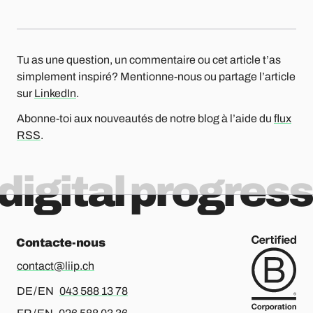
Tu as une question, un commentaire ou cet article t’as
simplement inspiré? Mentionne-nous ou partage l’article
sur
LinkedIn
.
Abonne-toi aux nouveautés de notre blog à l’aide du
flux
RSS
.
digital progress
Contacte-nous
contact@liip.ch
Pour l’allemand ou l’anglais, merci d’appeler le
DE / EN
043 588 13 78
Pour le français ou l’anglais, merci d’appeler le