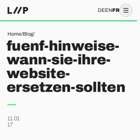
DE
EN
FR
fuenf-hinweise-wann-sie-ihre-website-ersetzen-sollten
Home
/
Blog
/
fuenf-hinweise-
wann-sie-ihre-
website-
ersetzen-sollten
11.01
.
17