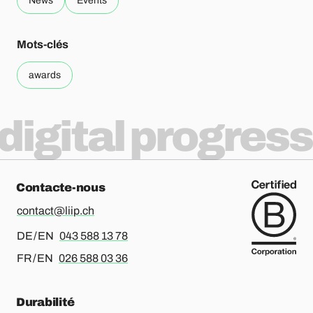
News
Events
Mots-clés
awards
digital progress
Contacte-nous
contact@liip.ch
Pour l’allemand ou l’anglais, merci d’appeler le
DE / EN
043 588 13 78
Pour le français ou l’anglais, merci d’appeler le
FR / EN
026 588 03 36
Durabilité