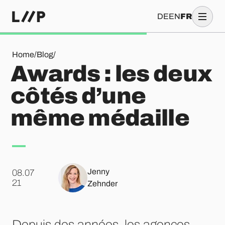
DE
EN
FR
Awards : les deux côtés d’une même médaille
Home
/
Blog
/
Awards : les deux
côtés d’une
même médaille
Jenny
08.07
.
21
Zehnder
Depuis des années, les agences