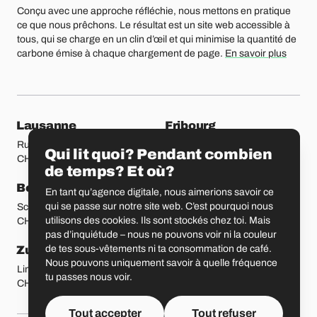
Conçu avec une approche réfléchie, nous mettons en pratique
ce que nous prêchons. Le résultat est un site web accessible à
tous, qui se charge en un clin d’œil et qui minimise la quantité de
carbone émise à chaque chargement de page.
En savoir plus
Nos bureaux
Lausanne
Fribourg
Rue Etraz 4
Rue de la Banque 1
Qui lit quoi? Pendant combien
CH-1003 Lausanne
CH-1700 Fribourg
de temps? Et où?
Berne
Bâle
En tant qu’agence digitale, nous aimerions savoir ce
qui se passe sur notre site web. C’est pourquoi nous
Schmiedenplatz 5
Sattelgasse 4
utilisons des cookies. Ils sont stockés chez toi. Mais
CH-3011 Berne
CH-4051 Bâle
pas d’inquiétude – nous ne pouvons voir ni la couleur
de tes sous-vêtements ni ta consommation de café.
Zurich
Saint-Gall
Nous pouvons uniquement savoir à quelle fréquence
Limmatstrasse 183
Vadianstrasse 25A
tu passes nous voir.
CH-8005 Zurich
CH-9000 Saint-Gall
Tout accepter
Tout refuser