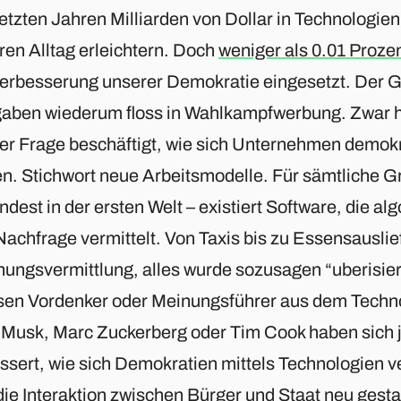
etzten Jahren Milliarden von Dollar in Technologien 
ren Alltag erleichtern. Doch
weniger als 0.01 Proze
Verbesserung unserer Demokratie eingesetzt. Der Gr
aben wiederum floss in Wahlkampfwerbung. Zwar ha
der Frage beschäftigt, wie sich Unternehmen demokr
en. Stichwort neue Arbeitsmodelle. Für sämtliche G
dest in der ersten Welt – existiert Software, die al
Nachfrage vermittelt. Von Taxis bis zu Essensausli
ungsvermittlung, alles wurde sozusagen “uberisiert
sen Vordenker oder Meinungsführer aus dem Techn
 Musk, Marc Zuckerberg oder Tim Cook haben sich j
ssert, wie sich Demokratien mittels Technologien v
die Interaktion zwischen Bürger und Staat neu gesta