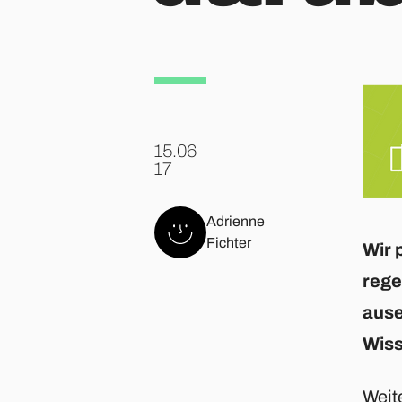
15.06
.
17
Adrienne
Fichter
Wir 
rege
ause
Wiss
Weit