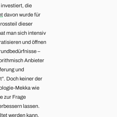
investiert, die
nt
davon wurde für
ossteil dieser
t man sich intensiv
atisieren und öffnen
rundbedürfnisse –
gorithmisch Anbieter
eferung und
”. Doch keiner der
ologie-Mekka wie
e zur Frage
erbessern lassen.
ltet werden kann.