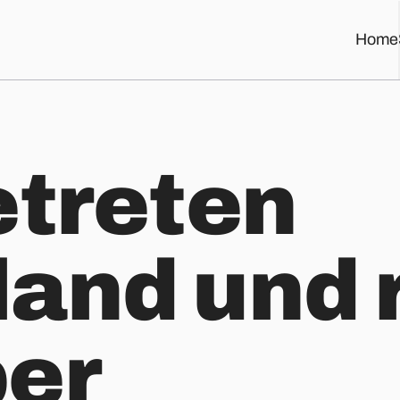
Home
ber
etreten
and und 
ber