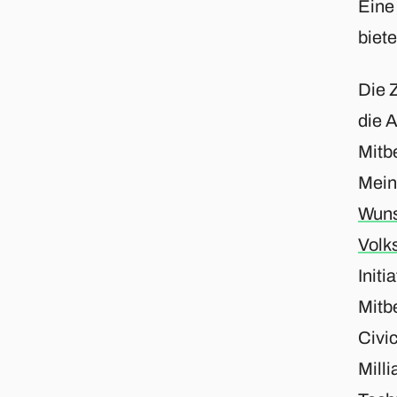
Eine
biete
Die 
die A
Mitb
Mein
Wuns
Volk
Init
Mitb
Civi
Milli