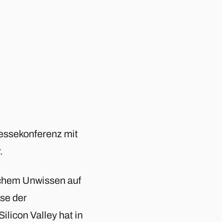
essekonferenz mit
.
ichem Unwissen auf
se der
ilicon Valley hat in