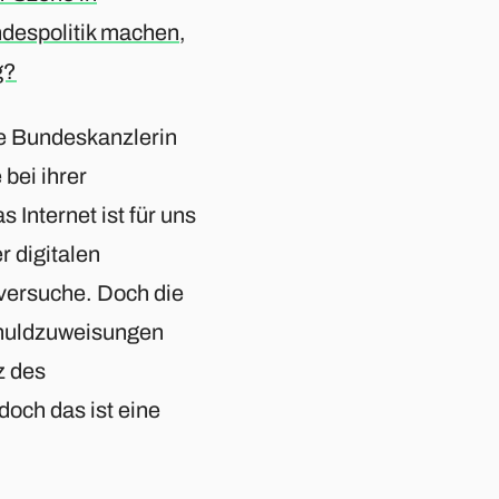
despolitik machen,
g?
ie Bundeskanzlerin
 bei ihrer
nternet ist für uns
r digitalen
versuche. Doch die
chuldzuweisungen
z des
och das ist eine