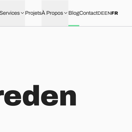
Services
Projets
À Propos
Blog
Contact
DE
EN
FR
reden