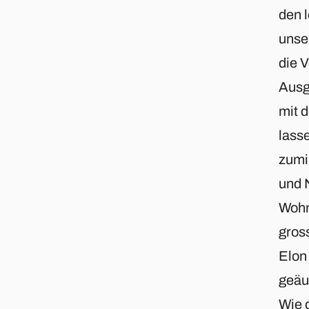
den l
unse
die 
Ausg
mit 
lass
zumin
und 
Wohn
gros
Elon
geäu
Wie 