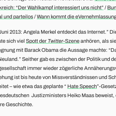
kreich: “Der Wahlkampf interessiert uns nicht”
/
Bun
al und parteilos
/
Wann kommt die eVernehmlassun
 Juni 2013: Angela Merkel entdeckt das Internet.” D
te sich viel
Spott der
Twitter
-Szene
anhören, als sie
gnung mit Barack Obama die Aussage machte: “Das I
Neuland.” Seither gab es zwischen der Politik und de
lgesellschaft immer wieder zögerliche Annäherungs
ehung ist bis heute von Missverständnissen und S
itet – wie etwa das geplante “
Hate Speech
”-Geset
esdeutschen Justizministers Heiko Maas beweist, d
re Geschichte.