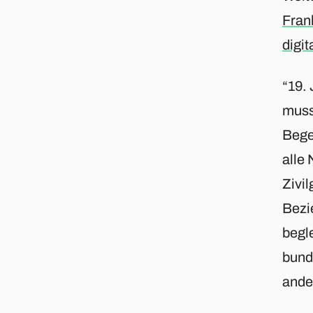
Fran
digit
“19.
muss
Bege
alle 
Zivi
Bezi
begle
bund
ande