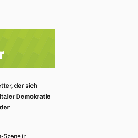
ter, der sich
italer Demokratie
 den
h-Szene in