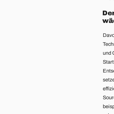
Der
wä
Davo
Tech
und 
Start
Ents
setze
effiz
Sour
beis