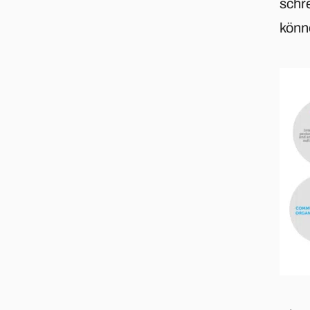
schr
könn