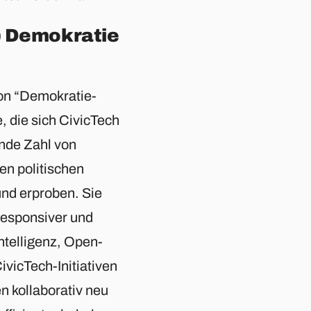
r) Demokratie
on “Demokratie-
 die sich CivicTech
nde Zahl von
len politischen
nd erproben. Sie
 responsiver und
Intelligenz, Open-
vicTech-Initiativen
n kollaborativ neu