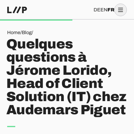
DE
EN
FR
Quelques questions à Jérome Lorido, Head of Client Soluti
Home
/
Blog
/
Quelques
questions à
Jérome Lorido,
Head of Client
Solution (IT) chez
Audemars Piguet