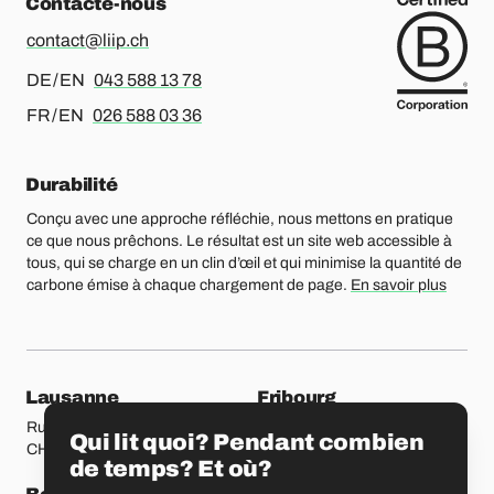
Contacte-nous
contact@liip.ch
Pour l’allemand ou l’anglais, merci d’appeler le
DE / EN
043 588 13 78
Pour le français ou l’anglais, merci d’appeler le
FR / EN
026 588 03 36
Durabilité
Conçu avec une approche réfléchie, nous mettons en pratique
ce que nous prêchons. Le résultat est un site web accessible à
tous, qui se charge en un clin d’œil et qui minimise la quantité de
carbone émise à chaque chargement de page.
En savoir plus
Nos bureaux
Lausanne
Fribourg
Rue Etraz 4
Rue de la Banque 1
Qui lit quoi? Pendant combien
CH-1003 Lausanne
CH-1700 Fribourg
de temps? Et où?