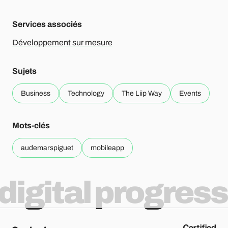
Services associés
Développement sur mesure
Sujets
Business
Technology
The Liip Way
Events
Mots-clés
audemarspiguet
mobileapp
digital progress