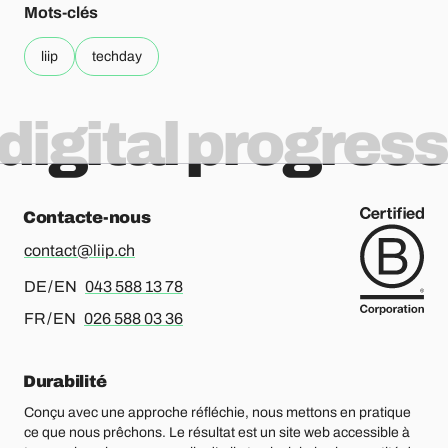
Mots-clés
liip
techday
digital progress
Contacte-nous
contact@liip.ch
Pour l’allemand ou l’anglais, merci d’appeler le
DE / EN
043 588 13 78
Pour le français ou l’anglais, merci d’appeler le
FR / EN
026 588 03 36
Durabilité
Conçu avec une approche réfléchie, nous mettons en pratique
ce que nous prêchons. Le résultat est un site web accessible à