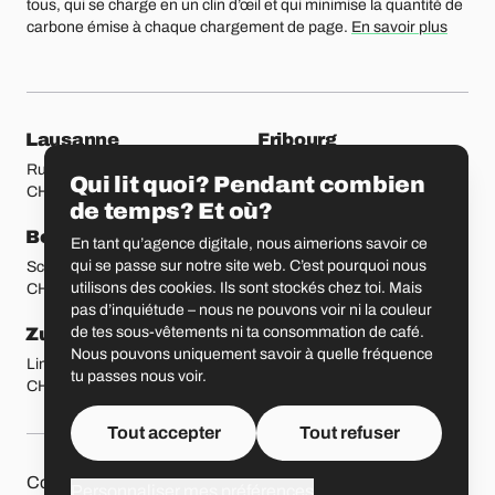
tous, qui se charge en un clin d’œil et qui minimise la quantité de
carbone émise à chaque chargement de page.
En savoir plus
Nos bureaux
Lausanne
Fribourg
Rue Etraz 4
Rue de la Banque 1
Qui lit quoi? Pendant combien
CH-1003 Lausanne
CH-1700 Fribourg
de temps? Et où?
Berne
Bâle
En tant qu’agence digitale, nous aimerions savoir ce
qui se passe sur notre site web. C’est pourquoi nous
Schmiedenplatz 5
Sattelgasse 4
utilisons des cookies. Ils sont stockés chez toi. Mais
CH-3011 Berne
CH-4051 Bâle
pas d’inquiétude – nous ne pouvons voir ni la couleur
Zurich
Saint-Gall
de tes sous-vêtements ni ta consommation de café.
Nous pouvons uniquement savoir à quelle fréquence
Limmatstrasse 183
Vadianstrasse 25A
tu passes nous voir.
CH-8005 Zurich
CH-9000 Saint-Gall
Tout accepter
Tout refuser
Autres pages
Contact
Jobs
Presse
Protection des données
Personnaliser mes préférences