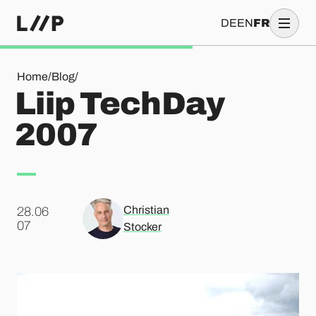
DE
EN
FR
Liip TechDay 2007
Home
/
Blog
/
Liip TechDay
2007
Christian
28.06
.
07
Stocker