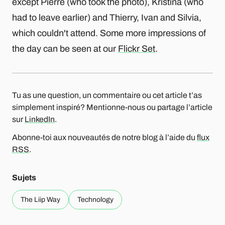
except Pierre (who took the photo), Kristina (who
had to leave earlier) and Thierry, Ivan and Silvia,
which couldn't attend. Some more impressions of
the day can be seen at our
Flickr Set
.
Tu as une question, un commentaire ou cet article t’as
simplement inspiré? Mentionne-nous ou partage l’article
sur
LinkedIn
.
Abonne-toi aux nouveautés de notre blog à l’aide du
flux
RSS
.
Sujets
The Liip Way
Technology